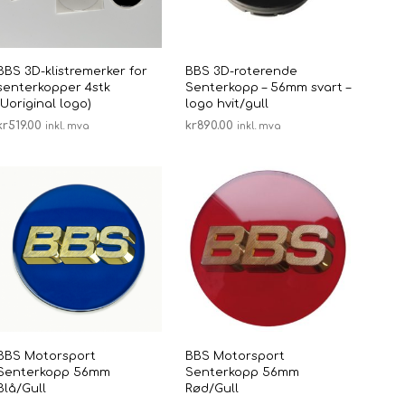
V
velges
E
N
på
.
en
produktsiden
BBS 3D-klistremerker for
BBS 3D-roterende
senterkopper 4stk
Senterkopp – 56mm svart –
(Uoriginal logo)
logo hvit/gull
kr
519.00
kr
890.00
inkl. mva
inkl. mva
VELG ALTERNATIV
LEGG I HANDLEKURV
Dette
produktet
har
flere
varianter.
ne
Alternativene
kan
velges
på
en
produktsiden
BBS Motorsport
BBS Motorsport
Senterkopp 56mm
Senterkopp 56mm
Blå/Gull
Rød/Gull