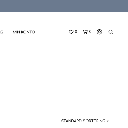
0
0
LG
MIN KONTO
D
U
H
A
STANDARD SORTERING
R
I