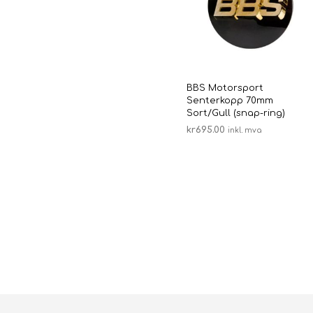
BBS Motorsport
Senterkopp 70mm
Sort/Gull (snap-ring)
kr
695.00
inkl. mva
LEGG I HANDLEKURV