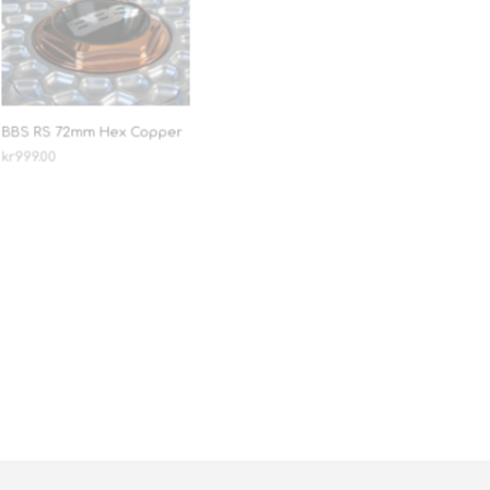
BBS RS 72mm Hex Copper
BBS RS 72mm Hex Gull
kr
999.00
kr
999.00
LEGG I HANDLEKURV
LEGG I HANDLEKURV