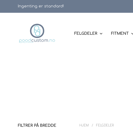
Ingenting er standard!
FELGDELER
FITMENT
FILTRER PÅ BREDDE
HJEM
/
FELGDELER