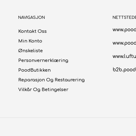
NAVIGASJON
NETTSTED
www.pood
Kontakt Oss
Min Konto
www.poo
Ønskeliste
www.luftu
Personvernerklæring
b2b.pood
PoodButikken
Reparasjon Og Restaurering
Vilkår Og Betingelser