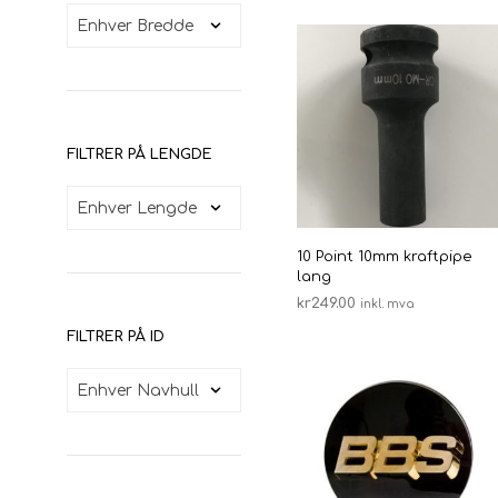
FILTRER PÅ LENGDE
10 Point 10mm kraftpipe
lang
kr
249.00
inkl. mva
LEGG I HANDLEKURV
FILTRER PÅ ID