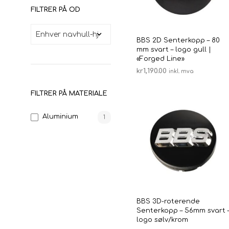
FILTRER PÅ OD
BBS 2D Senterkopp – 80
mm svart – logo gull |
«Forged Line»
kr
1,190.00
inkl. mva
LEGG I HANDLEKURV
FILTRER PÅ MATERIALE
Aluminium
1
BBS 3D-roterende
Senterkopp – 56mm svart 
logo sølv/krom