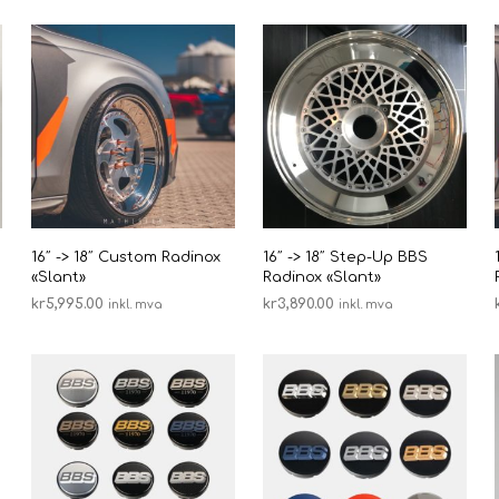
16″ -> 18″ Custom Radinox
16″ -> 18″ Step-Up BBS
«Slant»
Radinox «Slant»
kr
5,995.00
kr
3,890.00
inkl. mva
inkl. mva
VELG ALTERNATIV
VELG ALTERNATIV
Dette
Dette
produktet
produktet
har
har
flere
flere
varianter.
varianter.
Alternativene
Alternative
kan
kan