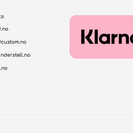
ER
.no
dcustom.no
nderstell.no
.no