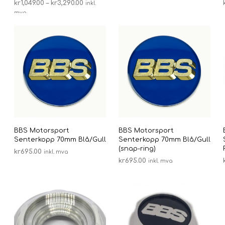
Prisområde:
kr
1,049.00
–
kr
3,290.00
inkl.
kr1,049.00
mva
VELG ALTERNATIV
Dette
til
produktet
kr3,290.00
har
flere
varianter.
Alternativene
kan
velges
på
produktsiden
BBS Motorsport
BBS Motorsport
Senterkopp 70mm Blå/Gull
Senterkopp 70mm Blå/Gull
(snap-ring)
kr
695.00
inkl. mva
kr
695.00
inkl. mva
LEGG I HANDLEKURV
LEGG I HANDLEKURV