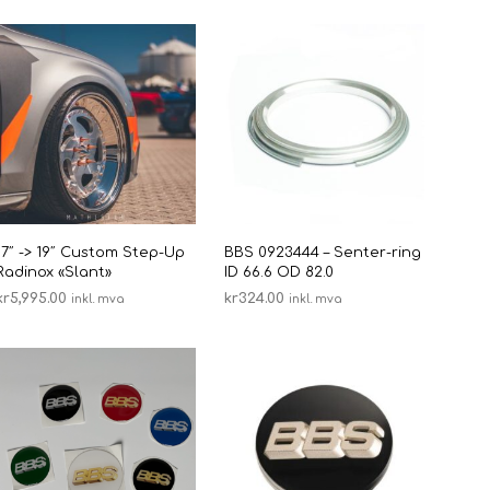
N
G
E
N
P
R
O
D
U
K
T
E
17″ -> 19″ Custom Step-Up
BBS 0923444 – Senter-ring
R
Radinox «Slant»
ID 66.6 OD 82.0
I
kr
5,995.00
kr
324.00
inkl. mva
inkl. mva
H
VELG ALTERNATIV
LEGG I HANDLEKURV
A
Dette
N
produktet
D
har
L
flere
E
K
varianter.
U
ne
Alternativene
R
kan