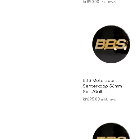
kr
890.00
inkl. mva
LEGG I HANDLEKURV
BBS Motorsport
Senterkopp 56mm
Sort/Gull
kr
695.00
inkl. mva
LEGG I HANDLEKURV