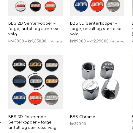
velges
velges
på
på
produktsiden
produktsid
BBS 2D Senterkopper –
BBS 3D Senterkopper –
farge, antall og størrelse
farge, antall og størrelse
valg
valg
Prisområde:
Prisområde:
kr
450.00
–
kr
1,350.00
kr
890.00
–
kr
2,990.00
inkl. mva
inkl. mva
kr450.00
kr890.00
VELG ALTERNATIV
VELG ALTERNATIV
Dette
Dette
til
til
produktet
produktet
kr1,350.00
kr2,990.00
har
har
flere
flere
varianter.
varianter.
Alternativene
Alternative
kan
kan
velges
velges
på
på
produktsiden
produktsid
BBS 3D-Roterende
BBS Chrome
–
Senterkopper – farge,
kr
390.00
antall og størrelse valg
LEGG I HANDLEKURV