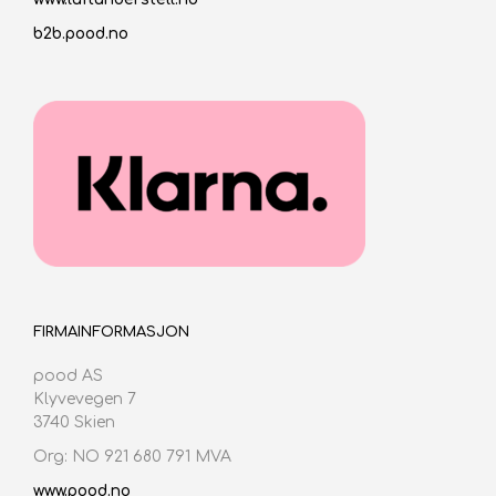
b2b.pood.no
FIRMAINFORMASJON
pood AS
Klyvevegen 7
3740 Skien
Org: NO 921 680 791 MVA
www.pood.no