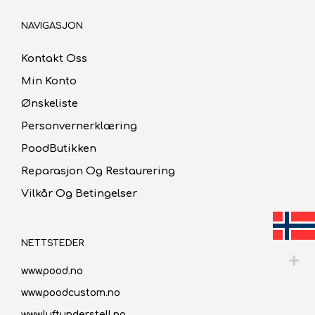
NAVIGASJON
Kontakt Oss
Min Konto
Ønskeliste
Personvernerklæring
PoodButikken
Reparasjon Og Restaurering
Vilkår Og Betingelser
NETTSTEDER
www.pood.no
www.poodcustom.no
www.luftunderstell.no