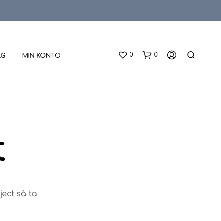
0
0
LG
MIN KONTO
t
D
U
H
ject så ta
A
R
I