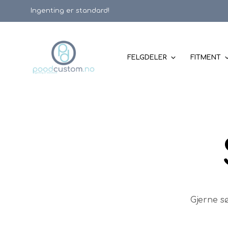
Ingenting er standard!
FELGDELER
FITMENT
Gjerne sø