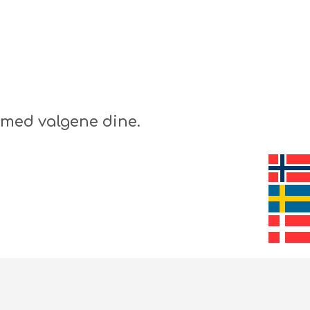
N
G
E
N
P
R
O
D
U
med valgene dine.
K
T
E
R
I
H
A
N
D
L
E
K
U
R