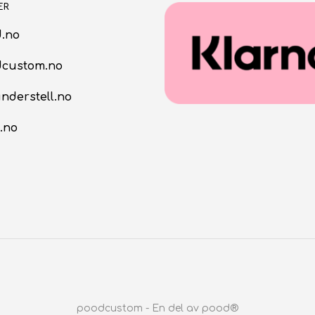
ER
.no
dcustom.no
nderstell.no
.no
poodcustom - En del av pood®