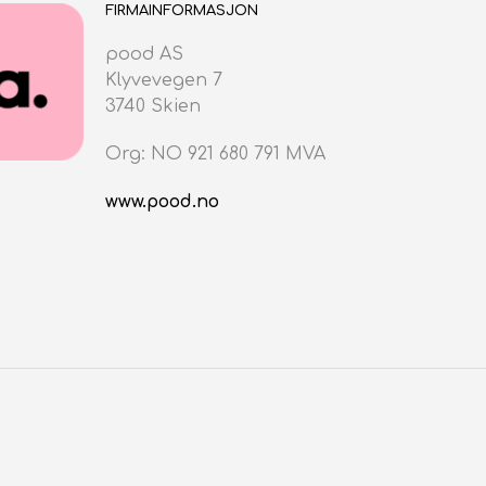
V
FIRMAINFORMASJON
E
N
pood AS
.
Klyvevegen 7
3740 Skien
Org: NO 921 680 791 MVA
www.pood.no