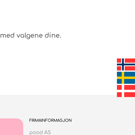
N
G
E
N
P
R
med valgene dine.
O
D
U
K
T
E
R
I
H
A
N
D
L
E
K
FIRMAINFORMASJON
U
R
pood AS