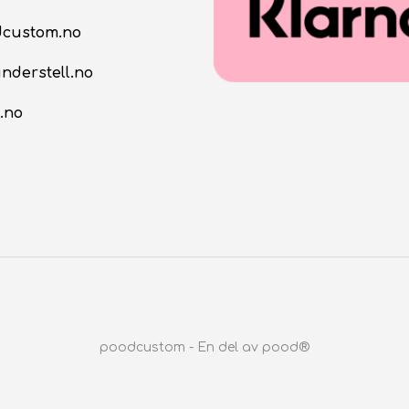
dcustom.no
nderstell.no
.no
poodcustom - En del av pood®