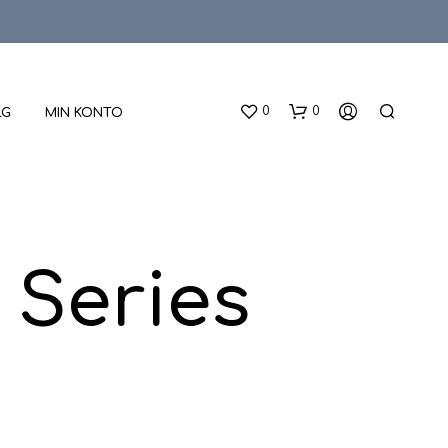
0
0
LG
MIN KONTO
Series
D
U
H
A
R
I