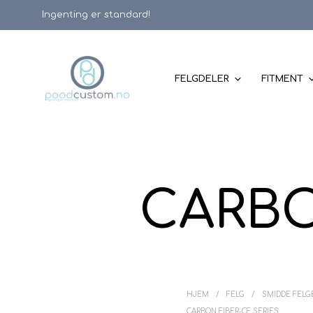
Ingenting er standard!
FELGDELER
FITMENT
CARBO
HJEM
/
FELG
/
SMIDDE FELG
CARBON FIBER-CF SERIES