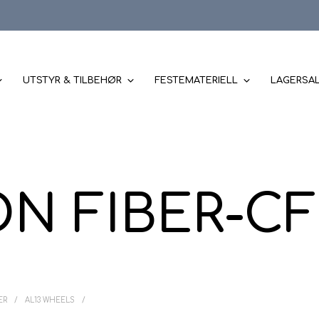
UTSTYR & TILBEHØR
FESTEMATERIELL
LAGERSA
N FIBER-CF 
ER
/
AL13 WHEELS
/