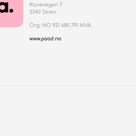
V
Klyvevegen 7
E
3740 Skien
N
.
Org: NO 921 680 791 MVA
www.pood.no