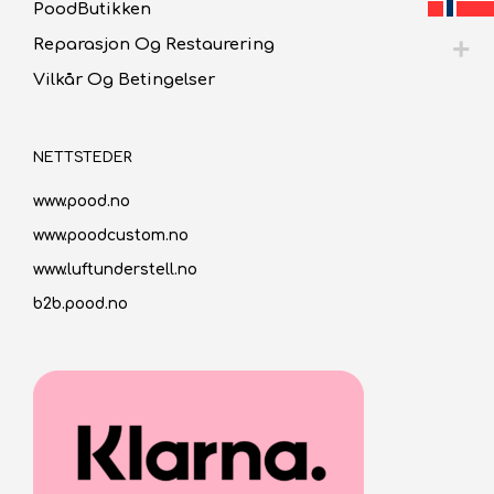
PoodButikken
Reparasjon Og Restaurering
Vilkår Og Betingelser
NETTSTEDER
www.pood.no
www.poodcustom.no
www.luftunderstell.no
b2b.pood.no