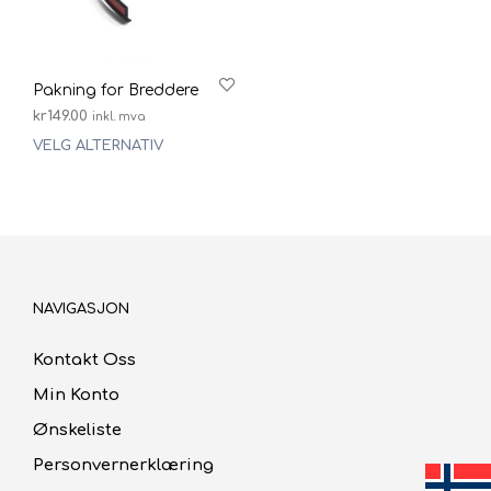
Pakning for Breddere
kr
149.00
inkl. mva
VELG ALTERNATIV
Dette
produktet
har
flere
varianter.
Alternativene
kan
NAVIGASJON
velges
på
produktsiden
Kontakt Oss
Min Konto
Ønskeliste
Personvernerklæring