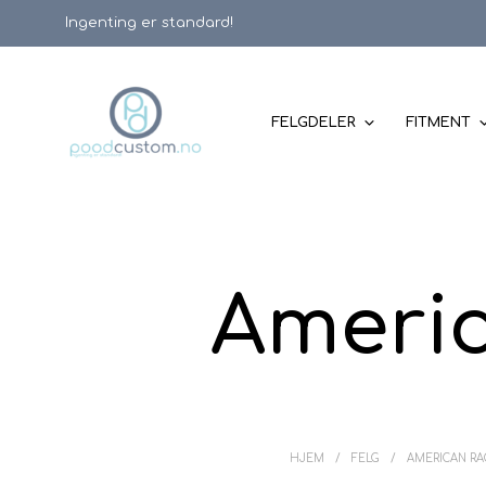
Ingenting er standard!
FELGDELER
FITMENT
Americ
HJEM
/
FELG
/
AMERICAN RA