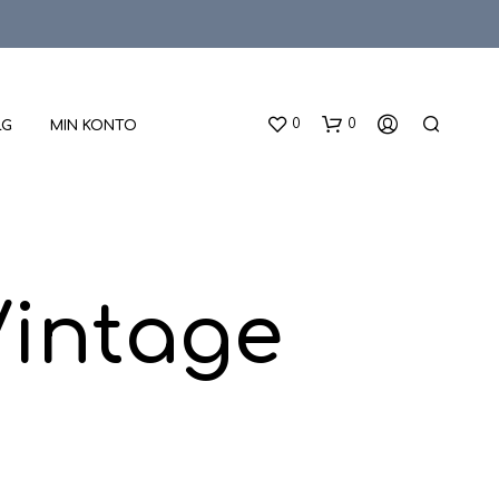
0
0
LG
MIN KONTO
Vintage
D
U
H
A
R
I