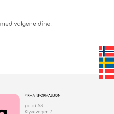
N
G
E
N
med valgene dine.
P
R
O
D
U
K
T
E
R
I
H
A
N
D
L
FIRMAINFORMASJON
E
K
pood AS
U
R
Klyvevegen 7