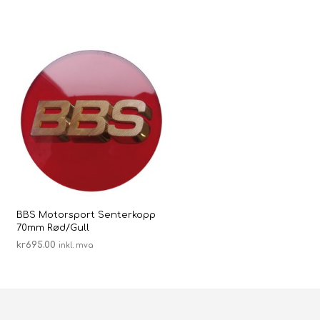
BBS Motorsport Senterkopp
70mm Rød/Gull
kr
695.00
inkl. mva
LEGG I HANDLEKURV