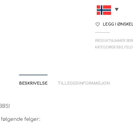
LEGG I ØNSKE
PRODUKTNUMMER:
1001
KATEGORIER:
BBS
,
FELG
BESKRIVELSE
TILLEGGSINFORMASJON
BBS!
l følgende felger: