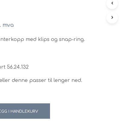
N
G
E
N
l. mva
P
R
enterkopp med klips og snap-ring.
O
D
U
K
T
rt 56.24.132
E
R
I
ller denne passer til lenger ned.
H
A
N
D
L
EGG I HANDLEKURV
E
K
U
R