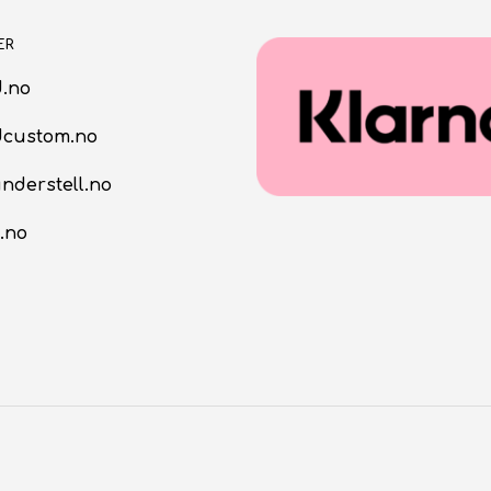
ER
.no
dcustom.no
nderstell.no
.no