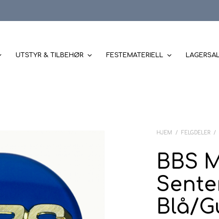
UTSTYR & TILBEHØR
FESTEMATERIELL
LAGERSA
HJEM
/
FELGDELER
/
BBS M
Sent
Blå/Gu