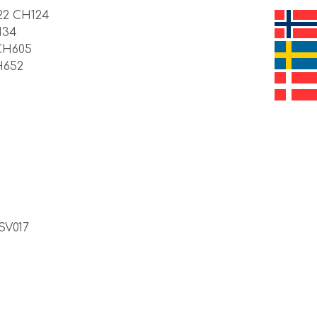
22 CH124
134
CH605
H652
SV017