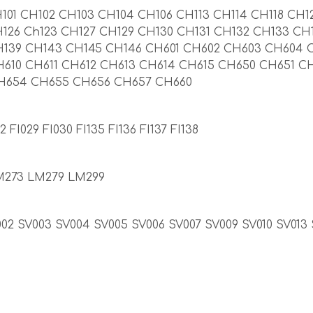
101 CH102 CH103 CH104 CH106 CH113 CH114 CH118 CH1
126 Ch123 CH127 CH129 CH130 CH131 CH132 CH133 CH
H139 CH143 CH145 CH146 CH601 CH602 CH603 CH604 
610 CH611 CH612 CH613 CH614 CH615 CH650 CH651 C
H654 CH655 CH656 CH657 CH660
2 FI029 FI030 FI135 FI136 FI137 FI138
M273 LM279 LM299
002 SV003 SV004 SV005 SV006 SV007 SV009 SV010 SV013 