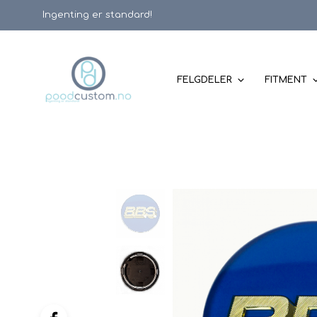
Ingenting er standard!
FELGDELER
FITMENT