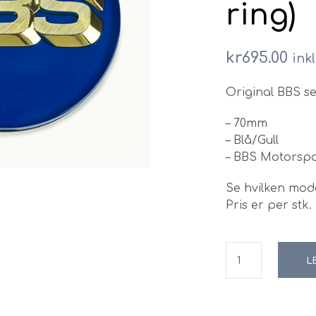
ring)
kr
695.00
ink
Original BBS s
– 70mm
– Blå/Gull
– BBS Motorspo
Se hvilken mode
Pris er per stk.
L