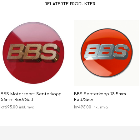
RELATERTE PRODUKTER
BBS Motorsport Senterkopp
BBS Senterkopp 76.5mm
56mm Rød/Gull
Rød/Sølv
kr
695.00
kr
495.00
inkl. mva
inkl. mva
LEGG I HANDLEKURV
LEGG I HANDLEKURV