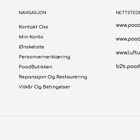
NAVIGASJON
NETTSTED
www.pood
Kontakt Oss
Min Konto
www.poo
Ønskeliste
www.luftu
Personvernerklæring
b2b.pood
PoodButikken
Reparasjon Og Restaurering
Vilkår Og Betingelser