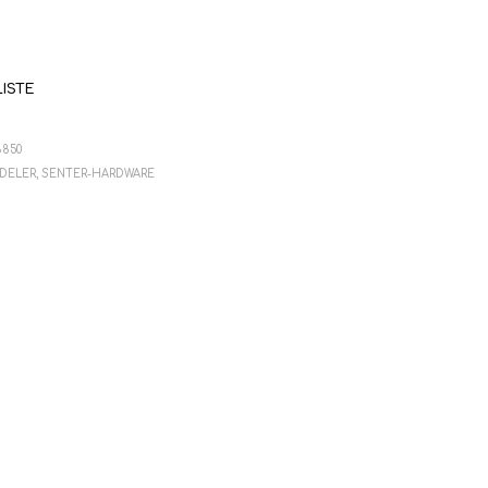
V
E
N
.
LISTE
8850
DELER
,
SENTER-HARDWARE