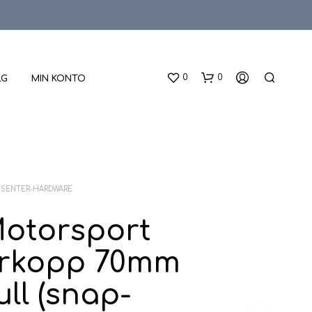
0
0
LG
MIN KONTO
SENTER-HARDWARE
otorsport
D
erkopp 70mm
U
H
A
ll (snap-
R
I