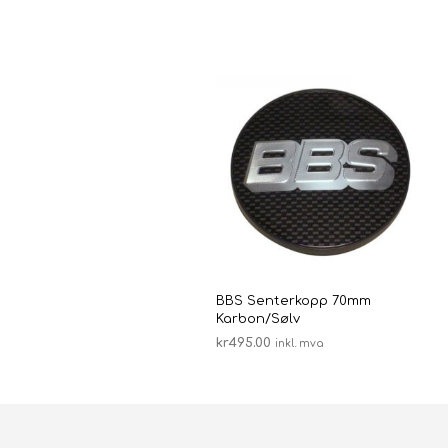
BBS Senterkopp 70mm
Karbon/Sølv
kr
495.00
inkl. mva
LEGG I HANDLEKURV