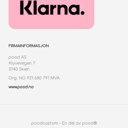
FIRMAINFORMASJON
pood AS
Klyvevegen 7
3740 Skien
Org: NO 921 680 791 MVA
www.pood.no
poodcustom - En del av pood®