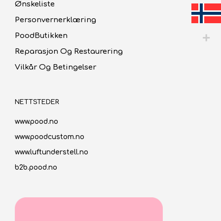
Ønskeliste
Personvernerklæring
PoodButikken
Reparasjon Og Restaurering
Vilkår Og Betingelser
NETTSTEDER
www.pood.no
www.poodcustom.no
www.luftunderstell.no
b2b.pood.no