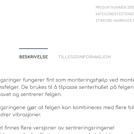
PRODUKTNUMMER:
ZR7
KATEGORIER:
FESTEMAT
STIKKORD:
NAVRINGER
,
BESKRIVELSE
TILLEGGSINFORMASJON
ngsringer fungerer fint som monteringshjelp ved mont
sfelger. De brukes til å tilpasse senterhullet på felgen 
avet og sentrerer felgen.
gsringene gjør at felgen kan kombineres med flere bi
drer vibrasjoner.
 finnes flere versjoner av sentreringsringene!