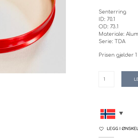
Senterring
ID: 70.1
OD: 73.1
Materiale: Alu
Serie: TDA
Prisen gjelder 1 
L
LEGG I ØNSKE