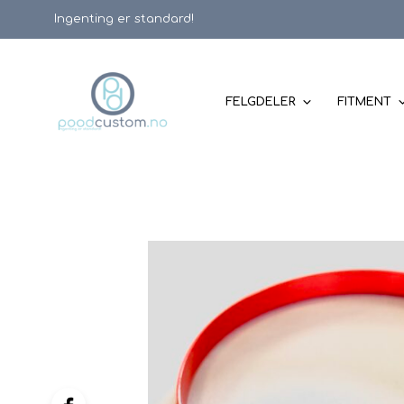
Ingenting er standard!
FELGDELER
FITMENT