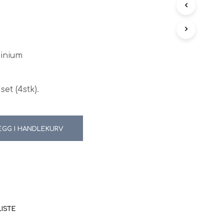
N
G
E
N
P
minium
R
O
D
U
set (4stk).
K
T
E
R
EGG I HANDLEKURV
I
H
A
N
D
L
E
K
U
LISTE
R