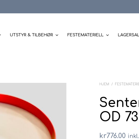
UTSTYR & TILBEHØR
FESTEMATERIELL
LAGERSA
HJEM
/
FESTEMATERI
Senter
OD 73
kr
776.00
inkl