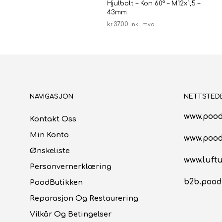
Hjulbolt – Kon 60° – M12x1,5 –
43mm
kr
37.00
inkl. mva
LEGG I HANDLEKURV
NAVIGASJON
NETTSTED
www.pood
Kontakt Oss
Min Konto
www.poo
Ønskeliste
www.luftu
Personvernerklæring
b2b.pood
PoodButikken
Reparasjon Og Restaurering
Vilkår Og Betingelser