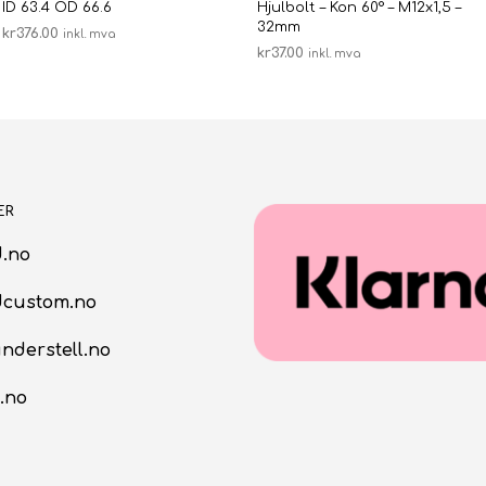
ID 63.4 OD 66.6
Hjulbolt – Kon 60° – M12x1,5 –
32mm
kr
376.00
inkl. mva
kr
37.00
inkl. mva
LEGG I HANDLEKURV
LEGG I HANDLEKURV
ER
.no
dcustom.no
nderstell.no
.no