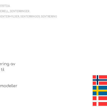
V
E
31701TDA
N
ERIELL
,
SENTERRINGER
.
SENTERHYLSER
,
SENTERRINGER
,
SENTRERING
ering av
til
lmodeller