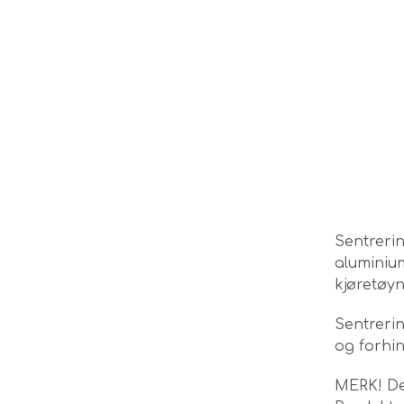
Sentreri
aluminium
kjøretøyn
Sentrerin
og forhin
MERK! Det