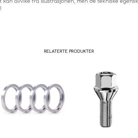
 kan avvike fra illustrasjonen, men de tekniske egen
!
RELATERTE PRODUKTER