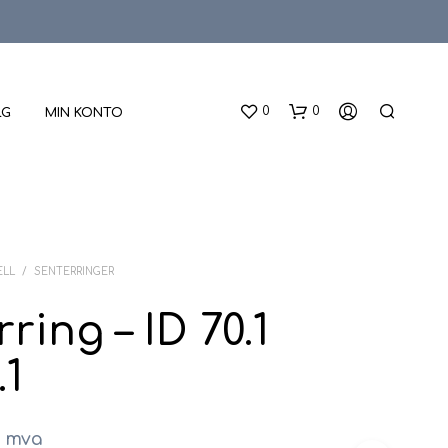
0
0
LG
MIN KONTO
ELL
/
SENTERRINGER
ring – ID 70.1
D
.1
U
H
A
R
. mva
I