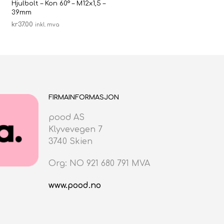
Hjulbolt – Kon 60° – M12x1,5 –
39mm
kr
37.00
inkl. mva
LEGG I HANDLEKURV
FIRMAINFORMASJON
pood AS
Klyvevegen 7
3740 Skien
Org: NO 921 680 791 MVA
www.pood.no