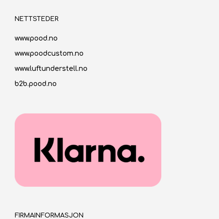
NETTSTEDER
www.pood.no
www.poodcustom.no
www.luftunderstell.no
b2b.pood.no
FIRMAINFORMASJON