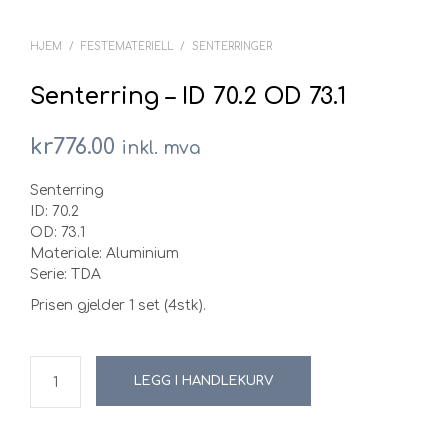
HJEM
/
FESTEMATERIELL
/
SENTERRINGER
Senterring – ID 70.2 OD 73.1
kr
776.00
inkl. mva
Senterring
ID: 70.2
OD: 73.1
Materiale: Aluminium
Serie: TDA
Prisen gjelder 1 set (4stk).
LEGG I HANDLEKURV