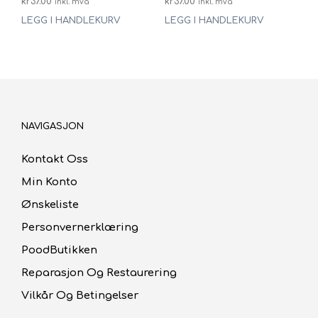
kr
37.00
kr
37.00
inkl. mva
inkl. mva
LEGG I HANDLEKURV
LEGG I HANDLEKURV
NAVIGASJON
Kontakt Oss
Min Konto
Ønskeliste
Personvernerklæring
PoodButikken
Reparasjon Og Restaurering
Vilkår Og Betingelser