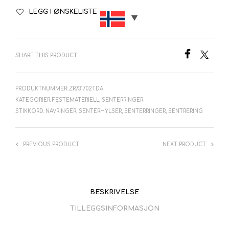
LEGG I ØNSKELISTE
SHARE THIS PRODUCT
PRODUKTNUMMER:
ZR731702TDA
KATEGORIER:
FESTEMATERIELL
,
SENTERRINGER
STIKKORD:
NAVRINGER
,
SENTERHYLSER
,
SENTERRINGER
,
SENTRERING
PREVIOUS PRODUCT
NEXT PRODUCT
BESKRIVELSE
TILLEGGSINFORMASJON