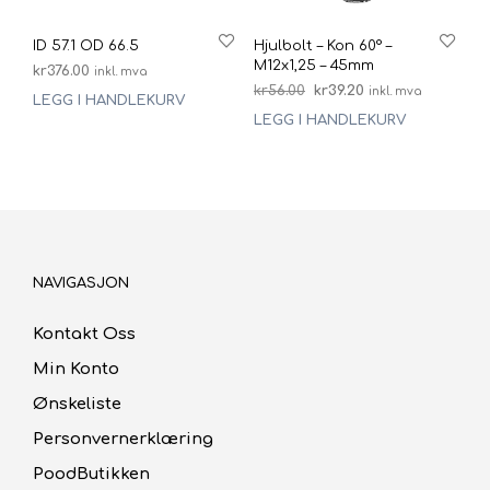
ID 57.1 OD 66.5
Hjulbolt – Kon 60° –
M12x1,25 – 45mm
kr
376.00
inkl. mva
Opprinnelig
Nåværende
kr
56.00
kr
39.20
inkl. mva
LEGG I HANDLEKURV
pris
pris
LEGG I HANDLEKURV
var:
er:
kr56.00.
kr39.20.
NAVIGASJON
Kontakt Oss
Min Konto
Ønskeliste
Personvernerklæring
PoodButikken