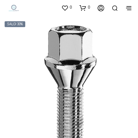
0
0
SALG! 30%