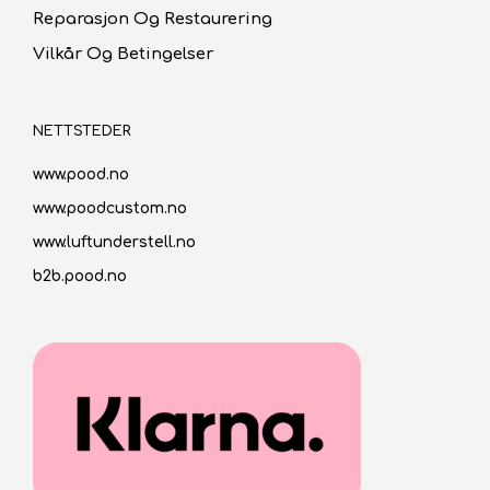
Reparasjon Og Restaurering
Vilkår Og Betingelser
NETTSTEDER
www.pood.no
www.poodcustom.no
www.luftunderstell.no
b2b.pood.no