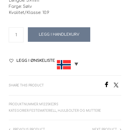
Lengde: 39mm
kr49.00.
kr34.30.
Farge: Sølv
Kvalitet/Klasse: 10.9
LEGG I HANDLEKURV
LEGG I ØNSKELISTE
SHARE THIS PRODUCT
PRODUKTNUMMER:
M1225KE39S
KATEGORIER:
FESTEMATERIELL
,
HJULBOLTER OG MUTTERE
PREVIOUS PRODUCT
NEXT PRODUCT