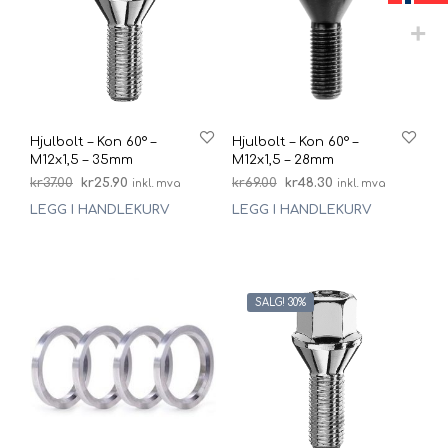
Hjulbolt – Kon 60° –
Hjulbolt – Kon 60° –
M12x1,5 – 35mm
M12x1,5 – 28mm
Opprinnelig
Nåværende
Opprinnelig
Nåværende
kr
37.00
kr
25.90
kr
69.00
kr
48.30
inkl. mva
inkl. mva
pris
pris
pris
pris
LEGG I HANDLEKURV
LEGG I HANDLEKURV
var:
er:
var:
er:
kr37.00.
kr25.90.
kr69.00.
kr48.30.
SALG! 30%