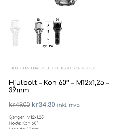
HJEM
/
FESTEMATERIELL
/
HJULBOLTER OG MUTTERE
Hjulbolt – Kon 60° – M12x1,25 –
39mm
Opprinnelig
Nåværende
kr
49.00
kr
34.30
inkl. mva
pris
pris
Gjenger: M12x1,25
var:
er:
Hode: Kon 60°