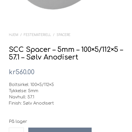
HJEM
/
FESTEMATERIELL
/
SPACERE
SCC Spacer – 5mm – 100×5/112×5 –
57.1 – Sølv Anodisert
kr
560.00
Boltsirkel: 100×5/112×5
Tykkelse: 5mm
Navhull: 57.1
Finish: Sølv Anodisert
På lager