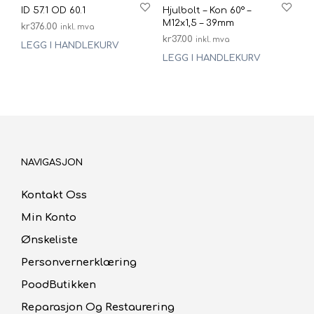
ID 57.1 OD 60.1
Hjulbolt – Kon 60° –
M12x1,5 – 39mm
kr
376.00
inkl. mva
kr
37.00
inkl. mva
LEGG I HANDLEKURV
LEGG I HANDLEKURV
NAVIGASJON
Kontakt Oss
Min Konto
Ønskeliste
Personvernerklæring
PoodButikken
Reparasjon Og Restaurering