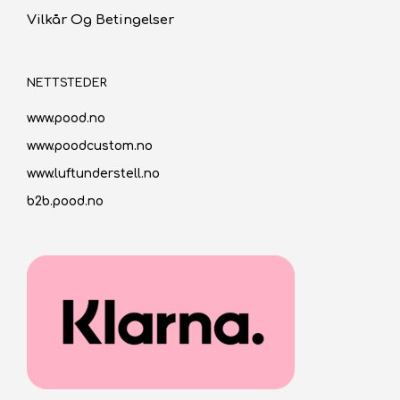
Vilkår Og Betingelser
NETTSTEDER
www.pood.no
www.poodcustom.no
www.luftunderstell.no
b2b.pood.no