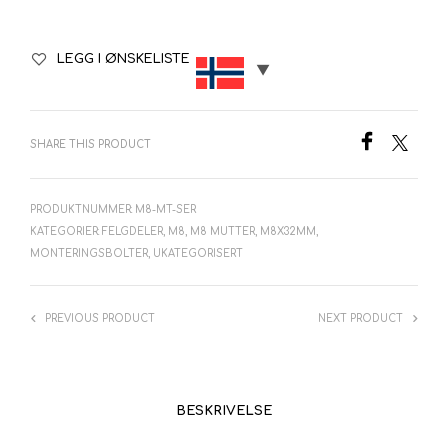
LEGG I ØNSKELISTE
SHARE THIS PRODUCT
PRODUKTNUMMER:
M8-MT-SER
KATEGORIER:
FELGDELER
,
M8
,
M8 MUTTER
,
M8X32MM
,
MONTERINGSBOLTER
,
UKATEGORISERT
PREVIOUS PRODUCT
NEXT PRODUCT
BESKRIVELSE