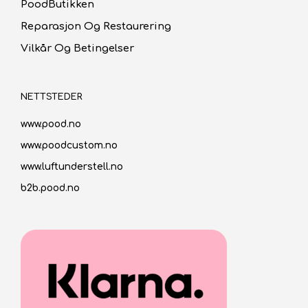
PoodButikken
Reparasjon Og Restaurering
Vilkår Og Betingelser
NETTSTEDER
www.pood.no
www.poodcustom.no
www.luftunderstell.no
b2b.pood.no