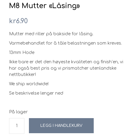
M8 Mutter «Låsing»
kr
6.90
Mutter med riller på bakside for låsing.
Varmebehandlet for å tåle belastningen som kreves.
13mm Hode
Ikke bare er det den høyeste kvaliteten og finish’en, vi
har også best pris og vi prismatcher utenlandske
nettbutikker!
We ship worldwide!
Se beskrivelse lenger ned
På lager
LEGG I HANDLEKURV