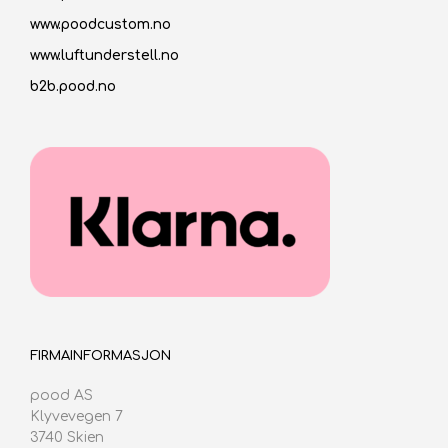
www.poodcustom.no
www.luftunderstell.no
b2b.pood.no
FIRMAINFORMASJON
pood AS
Klyvevegen 7
3740 Skien