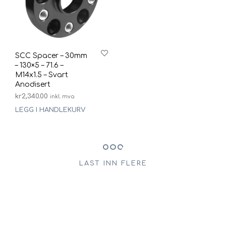
SCC Spacer – 30mm
– 130×5 – 71.6 –
M14x1.5 – Svart
Anodisert
kr
2,340.00
inkl. mva
LEGG I HANDLEKURV
LAST INN FLERE