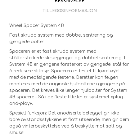
BESKRIVELSE
TILLEGGSINFORMASJON
Wheel Spacer System 4B
Fast skrudd system med dobbel sentrering og
gjengede bolter
Spaceren er et fast skrudd system med
stålforsterkede skruegjenger og dobbel sentrering. I
System 4B er gjengene forsterket av gjengedei stål for
å redusere slitasje. Spaceren er festet til kjøretøyet
med de medfølgende festene. Deretter kan felgen
monteres med de originale hjulboltene i gjengene på
spaceren. Det kreves ikke lenger hjulbolter for System
4B spacere – Så i de fleste tilfeller er systemet «plug-
and-play».
Spesiell funksjon: Det anodiserte belegget gir ikke
bare avstandsstykkene et flott utseende, men gir dem
også vinterbeskyttelse ved å beskytte mot salt og
smuss!