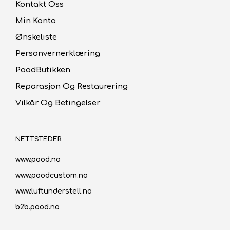
Kontakt Oss
Min Konto
Ønskeliste
Personvernerklæring
PoodButikken
Reparasjon Og Restaurering
Vilkår Og Betingelser
NETTSTEDER
www.pood.no
www.poodcustom.no
www.luftunderstell.no
b2b.pood.no