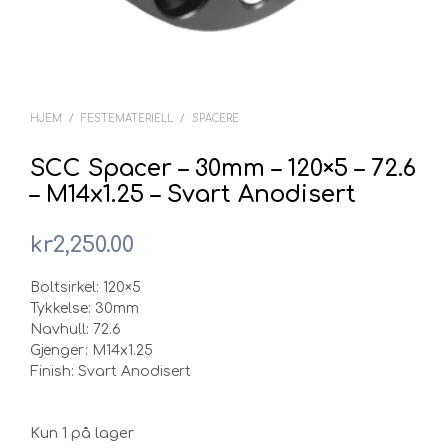
HJEM
/
FESTEMATERIELL
/
SPACERE
SCC Spacer – 30mm – 120×5 – 72.6
– M14x1.25 – Svart Anodisert
kr
2,250.00
Boltsirkel: 120×5
Tykkelse: 30mm
Navhull: 72.6
Gjenger: M14x1.25
Finish: Svart Anodisert
Kun 1 på lager