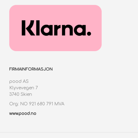
FIRMAINFORMASJON
pood AS
Klyvevegen 7
3740 Skien
Org: NO 921 680 791 MVA
www.pood.no