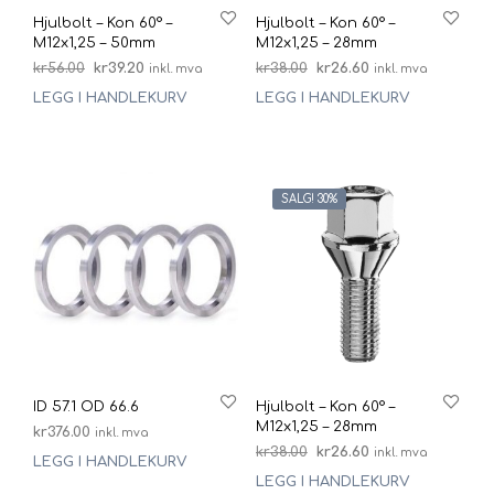
Hjulbolt – Kon 60° –
Hjulbolt – Kon 60° –
M12x1,25 – 50mm
M12x1,25 – 28mm
Opprinnelig
Nåværende
Opprinnelig
Nåværende
kr
56.00
kr
39.20
kr
38.00
kr
26.60
inkl. mva
inkl. mva
pris
pris
pris
pris
LEGG I HANDLEKURV
LEGG I HANDLEKURV
var:
er:
var:
er:
kr56.00.
kr39.20.
kr38.00.
kr26.60.
SALG! 30%
ID 57.1 OD 66.6
Hjulbolt – Kon 60° –
M12x1,25 – 28mm
kr
376.00
inkl. mva
Opprinnelig
Nåværende
kr
38.00
kr
26.60
inkl. mva
LEGG I HANDLEKURV
pris
pris
LEGG I HANDLEKURV
var:
er: