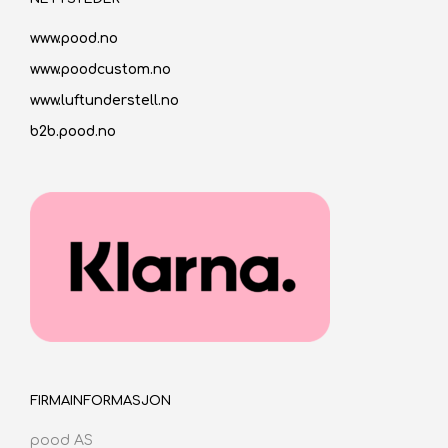
www.pood.no
www.poodcustom.no
www.luftunderstell.no
b2b.pood.no
FIRMAINFORMASJON
pood AS