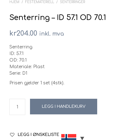
HJEM
/
FESTEMATERIELL
/
SENTERRINGER
Senterring – ID 57.1 OD 70.1
kr
204.00
inkl. mva
Senterring
ID: 57.1
OD: 70.1
Materiale: Plast
Serie: D1
Prisen gjelder 1 set (4stk).
LEGG I HANDLEKURV
LEGG I ØNSKELISTE