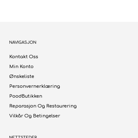
kr38.00.
kr26.60.
NAVIGASJON
Kontakt Oss
Min Konto
Ønskeliste
Personvernerklæring
PoodButikken
Reparasjon Og Restaurering
Vilkår Og Betingelser
NETTSTEDER