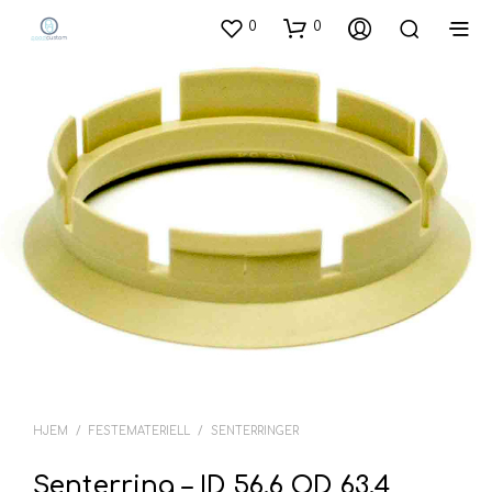
0
0
HJEM
/
FESTEMATERIELL
/
SENTERRINGER
Senterring – ID 56.6 OD 63.4