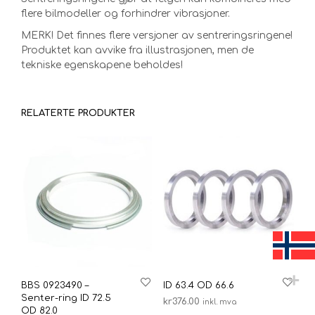
flere bilmodeller og forhindrer vibrasjoner.
MERK! Det finnes flere versjoner av sentreringsringene!
Produktet kan avvike fra illustrasjonen, men de
tekniske egenskapene beholdes!
RELATERTE PRODUKTER
BBS 0923490 –
ID 63.4 OD 66.6
Senter-ring ID 72.5
kr
376.00
inkl. mva
OD 82.0