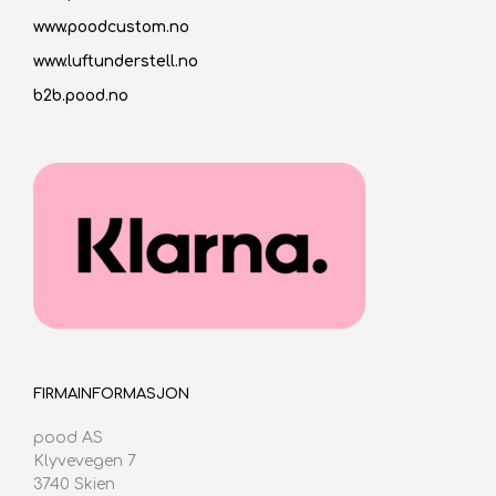
www.poodcustom.no
www.luftunderstell.no
b2b.pood.no
FIRMAINFORMASJON
pood AS
Klyvevegen 7
3740 Skien