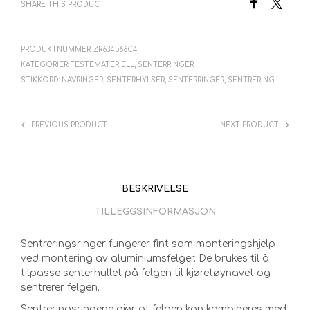
SHARE THIS PRODUCT
PRODUKTNUMMER:
ZR634566C4
KATEGORIER:
FESTEMATERIELL
,
SENTERRINGER
STIKKORD:
NAVRINGER
,
SENTERHYLSER
,
SENTERRINGER
,
SENTRERING
PREVIOUS PRODUCT
NEXT PRODUCT
BESKRIVELSE
TILLEGGSINFORMASJON
Sentreringsringer fungerer fint som monteringshjelp
ved montering av aluminiumsfelger. De brukes til å
tilpasse senterhullet på felgen til kjøretøynavet og
sentrerer felgen.
Sentreringsringene gjør at felgen kan kombineres med