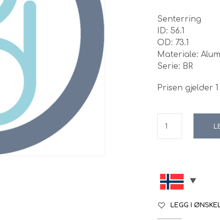
Senterring
ID: 56.1
OD: 73.1
Materiale: Alu
Serie: BR
Prisen gjelder 1 
L
LEGG I ØNSKE