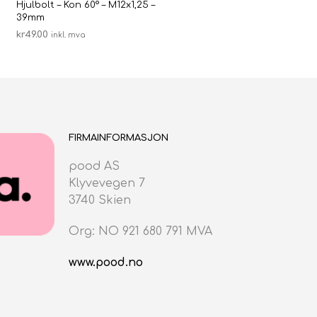
Hjulbolt – Kon 60° – M12x1,25 –
39mm
kr
49.00
inkl. mva
LEGG I HANDLEKURV
FIRMAINFORMASJON
pood AS
Klyvevegen 7
3740 Skien
Org: NO 921 680 791 MVA
www.pood.no