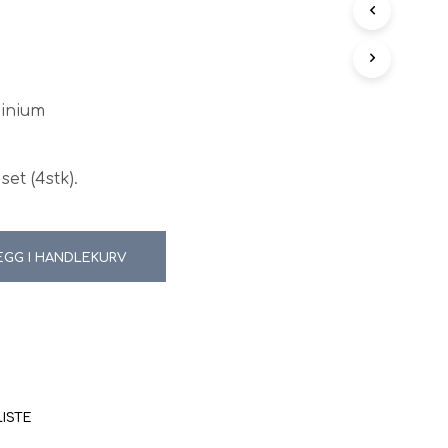
N
G
E
N
P
minium
R
O
D
U
set (4stk).
K
T
E
R
EGG I HANDLEKURV
I
H
A
N
D
L
E
K
U
LISTE
R