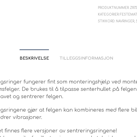
PRODUKTNUMMER:
ZR7
KATEGORIER:
FESTEMAT
STIKKORD:
NAVRINGER
,
BESKRIVELSE
TILLEGGSINFORMASJON
ngsringer fungerer fint som monteringshjelp ved mont
sfelger. De brukes til å tilpasse senterhullet på felgen 
avet og sentrerer felgen.
gsringene gjør at felgen kan kombineres med flere bi
drer vibrasjoner.
 finnes flere versjoner av sentreringsringene!