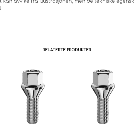
 kan avvike fra illustrasjonen, men de tekniske egen
!
RELATERTE PRODUKTER