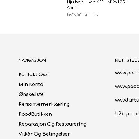
Hjulbolt – Kon 60° – M12x1,25 –
45mm
kr
56.00
inkl. mva
LEGG I HANDLEKURV
NAVIGASJON
NETTSTED
www.pood
Kontakt Oss
Min Konto
www.poo
Ønskeliste
www.luftu
Personvernerklæring
b2b.pood
PoodButikken
Reparasjon Og Restaurering
Vilkår Og Betingelser