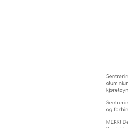
Sentreri
aluminium
kjøretøyn
Sentrerin
og forhin
MERK! Det