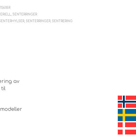
V
E
31561BR
N
ERIELL
,
SENTERRINGER
.
SENTERHYLSER
,
SENTERRINGER
,
SENTRERING
ering av
til
lmodeller