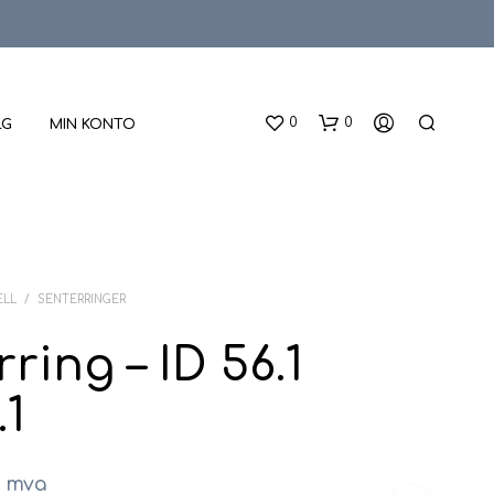
0
0
LG
MIN KONTO
ELL
/
SENTERRINGER
ring – ID 56.1
D
.1
U
H
A
R
. mva
I