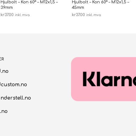
Hjulbolt – Kon 60° – M12x1,5 –
Hjulbolt – Kon 60° – M12x1,5 –
39mm
45mm
kr
37.00
kr
37.00
inkl. mva
inkl. mva
LEGG I HANDLEKURV
LEGG I HANDLEKURV
ER
.no
dcustom.no
nderstell.no
.no