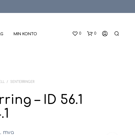
0
0
LG
MIN KONTO
ELL
/
SENTERRINGER
ring – ID 56.1
D
.1
U
H
A
R
l. mva
I