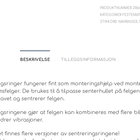
PRODUKTNUMMER:
ZR6
KATEGORIER:
FESTEMAT
STIKKORD:
NAVRINGER
,
BESKRIVELSE
TILLEGGSINFORMASJON
ngsringer fungerer fint som monteringshjelp ved mont
sfelger. De brukes til å tilpasse senterhullet på felgen 
avet og sentrerer felgen.
gsringene gjør at felgen kan kombineres med flere bi
drer vibrasjoner.
 finnes flere versjoner av sentreringsringene!