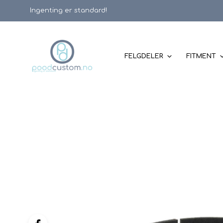
Ingenting er standard!
FELGDELER
FITMENT