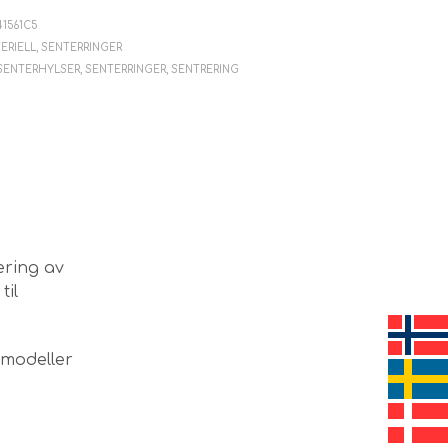
V
E
41561C5
N
ERIELL
,
SENTERRINGER
.
SENTERHYLSER
,
SENTERRINGER
,
SENTRERING
ering av
til
lmodeller