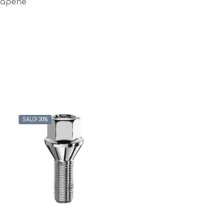
skapene
SALG! 30%