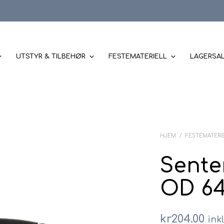
UTSTYR & TILBEHØR
FESTEMATERIELL
LAGERSA
HJEM
/
FESTEMATERI
Senter
OD 64
kr
204.00
ink