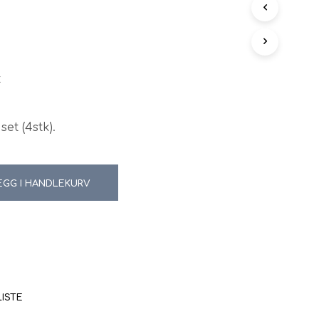
N
G
E
N
P
t
R
O
D
U
set (4stk).
K
T
E
R
EGG I HANDLEKURV
I
H
A
N
D
L
E
K
U
LISTE
R