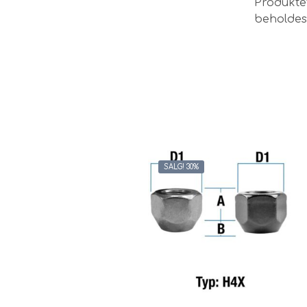
Produktet
beholdes
SALG! 30%