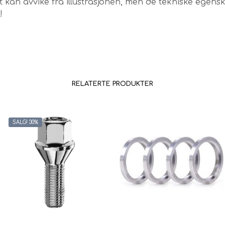
 kan avvike fra illustrasjonen, men de tekniske egen
!
RELATERTE PRODUKTER
SALG! 30%