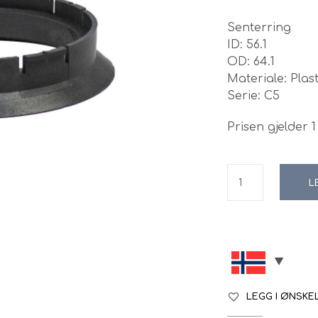
Senterring
ID: 56.1
OD: 64.1
Materiale: Plas
Serie: C5
Prisen gjelder 1 
L
LEGG I ØNSKE