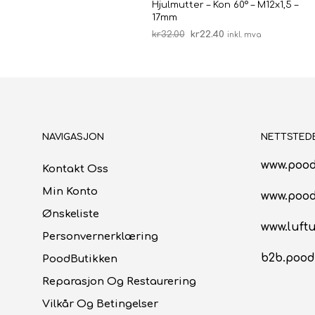
Hjulmutter – Kon 60° – M12x1,5 –
17mm
Opprinnelig
Nåværende
kr
32.00
kr
22.40
inkl. mva
pris
pris
LEGG I HANDLEKURV
var:
er:
kr32.00.
kr22.40.
NAVIGASJON
NETTSTED
www.pood
Kontakt Oss
Min Konto
www.poo
Ønskeliste
www.luftu
Personvernerklæring
b2b.pood
PoodButikken
Reparasjon Og Restaurering
Vilkår Og Betingelser