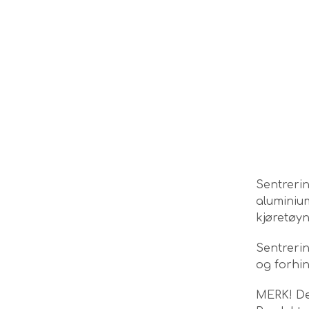
Sentreri
aluminium
kjøretøyn
Sentrerin
og forhin
MERK! Det