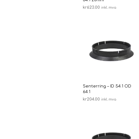
kr
623.00
inkl. mva
LEGG I HANDLEKURV
Senterring – ID 54.1 OD
64.1
kr
204.00
inkl. mva
LEGG I HANDLEKURV