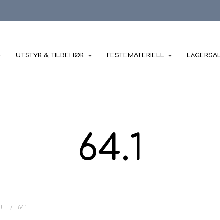
UTSTYR & TILBEHØR
FESTEMATERIELL
LAGERSA
64.1
JUL
/
64.1