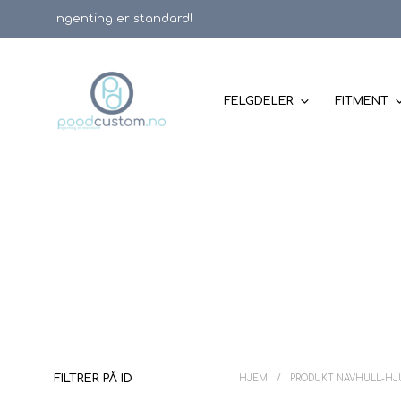
Ingenting er standard!
FELGDELER
FITMENT
FILTRER PÅ ID
HJEM
/
PRODUKT NAVHULL-H