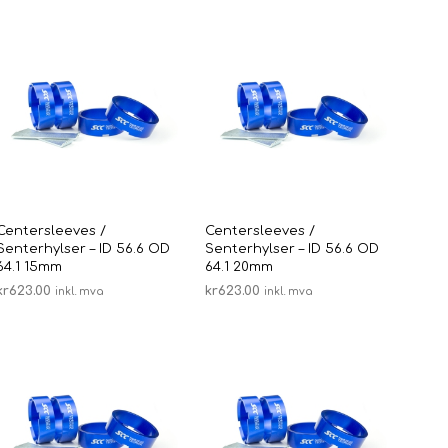
N
G
E
N
P
R
O
D
U
K
T
E
Centersleeves /
Centersleeves /
R
Senterhylser – ID 56.6 OD
Senterhylser – ID 56.6 OD
I
64.1 15mm
64.1 20mm
H
kr
623.00
kr
623.00
inkl. mva
inkl. mva
A
LEGG I HANDLEKURV
LEGG I HANDLEKURV
N
D
L
E
K
U
R