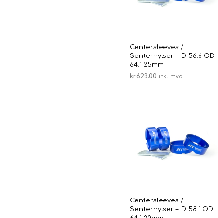
Centersleeves /
Senterhylser – ID 56.6 OD
64.1 25mm
kr
623.00
inkl. mva
LEGG I HANDLEKURV
Centersleeves /
Senterhylser – ID 58.1 OD
64.1 20mm