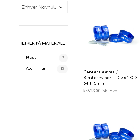
FILTRER PÅ MATERIALE
Plast
7
Aluminium
15
Centersleeves /
Senterhylser – ID 56.1 OD
64.1 15mm
kr
623.00
inkl. mva
LEGG I HANDLEKURV