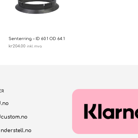
1
Senterring – ID 60.1 OD 64.1
kr
204.00
inkl. mva
LEGG I HANDLEKURV
ER
.no
dcustom.no
nderstell.no