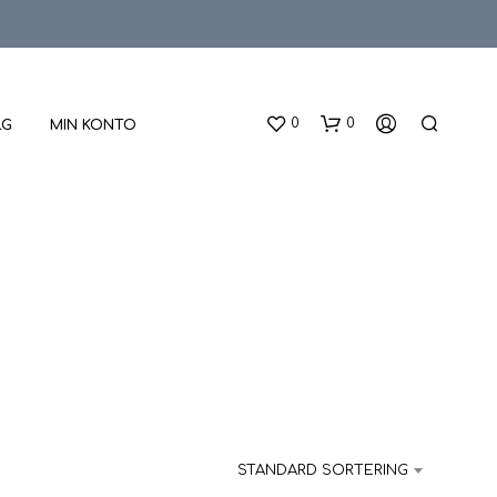
0
0
LG
MIN KONTO
D
U
H
A
STANDARD SORTERING
R
I