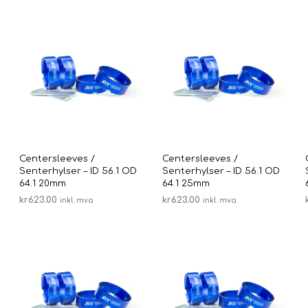
Centersleeves /
Centersleeves /
Senterhylser – ID 56.1 OD
Senterhylser – ID 56.1 OD
64.1 20mm
64.1 25mm
kr
623.00
kr
623.00
inkl. mva
inkl. mva
LEGG I HANDLEKURV
LEGG I HANDLEKURV