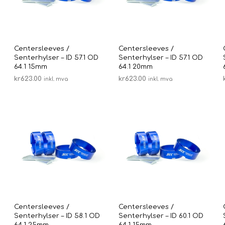
Centersleeves /
Centersleeves /
Senterhylser – ID 57.1 OD
Senterhylser – ID 57.1 OD
64.1 15mm
64.1 20mm
kr
623.00
kr
623.00
inkl. mva
inkl. mva
LEGG I HANDLEKURV
LEGG I HANDLEKURV
Centersleeves /
Centersleeves /
Senterhylser – ID 58.1 OD
Senterhylser – ID 60.1 OD
64.1 25mm
64.1 15mm