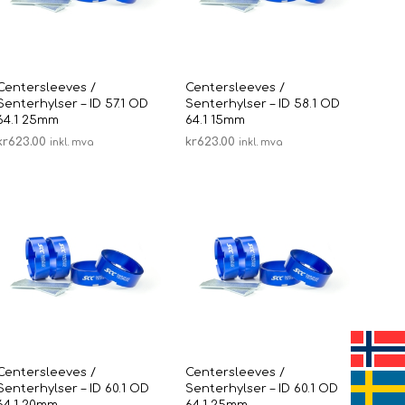
V
E
N
.
Centersleeves /
Centersleeves /
Senterhylser – ID 57.1 OD
Senterhylser – ID 58.1 OD
64.1 25mm
64.1 15mm
kr
623.00
kr
623.00
inkl. mva
inkl. mva
LEGG I HANDLEKURV
LEGG I HANDLEKURV
Centersleeves /
Centersleeves /
Senterhylser – ID 60.1 OD
Senterhylser – ID 60.1 OD
64.1 20mm
64.1 25mm