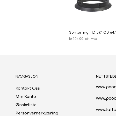
Senterring – ID 59.1 OD 64.
kr
204.00
inkl. mva
LEGG I HANDLEKURV
NAVIGASJON
NETTSTED
www.pood
Kontakt Oss
Min Konto
www.poo
Ønskeliste
www.luftu
Personvernerklæring