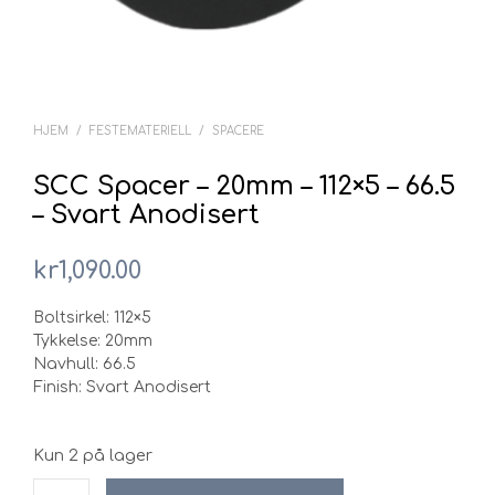
HJEM
/
FESTEMATERIELL
/
SPACERE
SCC Spacer – 20mm – 112×5 – 66.5
– Svart Anodisert
kr
1,090.00
Boltsirkel: 112×5
Tykkelse: 20mm
Navhull: 66.5
Finish: Svart Anodisert
Kun 2 på lager