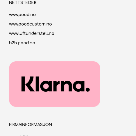
NETTSTEDER
www.pood.no
www.poodcustom.no
www.luftunderstell.no
b2b.pood.no
FIRMAINFORMASJON