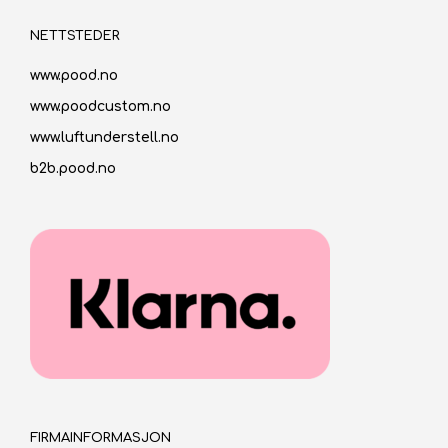
NETTSTEDER
www.pood.no
www.poodcustom.no
www.luftunderstell.no
b2b.pood.no
FIRMAINFORMASJON