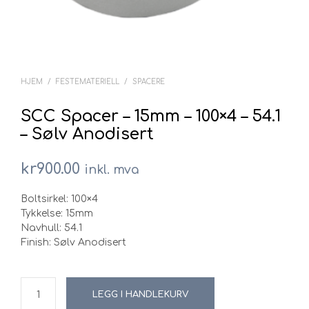
HJEM
/
FESTEMATERIELL
/
SPACERE
SCC Spacer – 15mm – 100×4 – 54.1
– Sølv Anodisert
kr
900.00
inkl. mva
Boltsirkel: 100×4
Tykkelse: 15mm
Navhull: 54.1
Finish: Sølv Anodisert
LEGG I HANDLEKURV