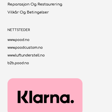
Reparasjon Og Restaurering
Vilkår Og Betingelser
NETTSTEDER
www.pood.no
www.poodcustom.no
www.luftunderstell.no
b2b.pood.no