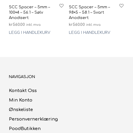
SCC Spacer – 5mm –
SCC Spacer – 5mm –
100×4 – 56.1 – Sølv
98×5 – 58.1 – Svart
Anodisert
Anodisert
kr
560.00
kr
560.00
inkl. mva
inkl. mva
LEGG I HANDLEKURV
LEGG I HANDLEKURV
NAVIGASJON
Kontakt Oss
Min Konto
Ønskeliste
Personvernerklæring
PoodButikken