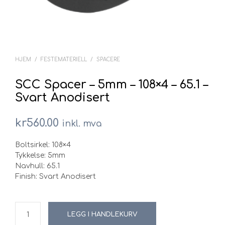
HJEM
/
FESTEMATERIELL
/
SPACERE
SCC Spacer – 5mm – 108×4 – 65.1 –
Svart Anodisert
kr
560.00
inkl. mva
Boltsirkel: 108×4
Tykkelse: 5mm
Navhull: 65.1
Finish: Svart Anodisert
LEGG I HANDLEKURV