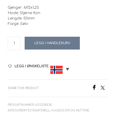
Gjenger: M12x1,25
Hode: Stjerne Kon
Lengde: 50mm
Farge: Sølv
LEGG I HANDLEKURV
LEGG I ØNSKELISTE
SHARE THIS PRODUCT
PRODUKTNUMMER:
UG1225KE50
KATEGORIER:
FESTEMATERIELL
,
HJULBOLTER OG MUTTERE