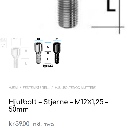
HJEM
/
FESTEMATERIELL
/
HJULBOLTER OG MUTTERE
Hjulbolt – Stjerne – M12X1,25 –
50mm
kr
59.00
inkl. mva