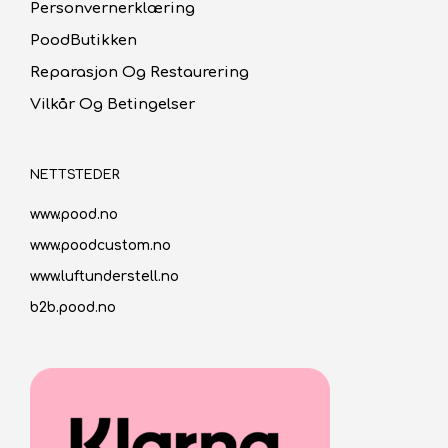
Personvernerklæring
PoodButikken
Reparasjon Og Restaurering
Vilkår Og Betingelser
NETTSTEDER
www.pood.no
www.poodcustom.no
www.luftunderstell.no
b2b.pood.no