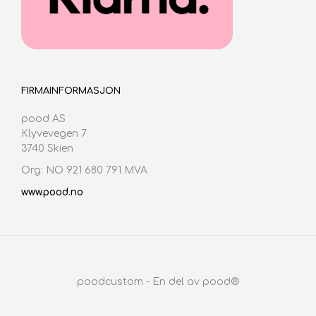
FIRMAINFORMASJON
pood AS
Klyvevegen 7
3740 Skien
Org: NO 921 680 791 MVA
www.pood.no
poodcustom - En del av pood®