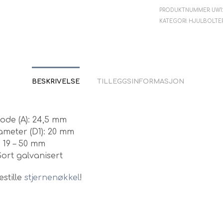
PRODUKTNUMMER:
UW1
KATEGORI:
HJULBOLTE
BESKRIVELSE
TILLEGGSINFORMASJON
ode (A): 24,5 mm
ameter (D1): 20 mm
 19 – 50 mm
Sort galvanisert
stille
stjernenøkkel
!