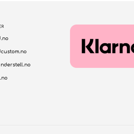
ER
.no
dcustom.no
nderstell.no
.no