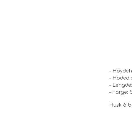
– Høydeh
– Hodedi
– Lengde:
– Farge: 
Husk å be