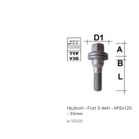
Hjulbolt – Flat 2-delt – M12x1,25
– 35mm
kr
100.00
LEGG I HANDLEKURV