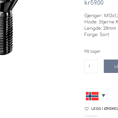
kr
59.00
Gjenger: M12x1,
Hode: Stjerne 
Lengde: 28mm
Farge: Sort
På lager
L
LEGG I ØNSKE