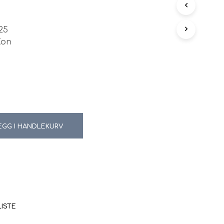
N
G
E
25
N
Kon
P
R
O
D
U
K
T
E
R
EGG I HANDLEKURV
I
H
A
N
D
L
E
K
LISTE
U
R