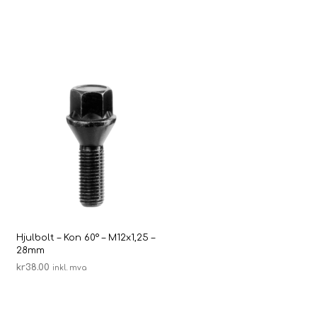
Hjulbolt – Kon 60° – M12x1,25 –
28mm
kr
38.00
inkl. mva
LEGG I HANDLEKURV