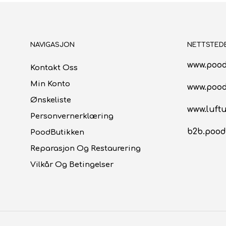
NAVIGASJON
NETTSTED
www.pood
Kontakt Oss
Min Konto
www.poo
Ønskeliste
www.luftu
Personvernerklæring
b2b.pood
PoodButikken
Reparasjon Og Restaurering
Vilkår Og Betingelser