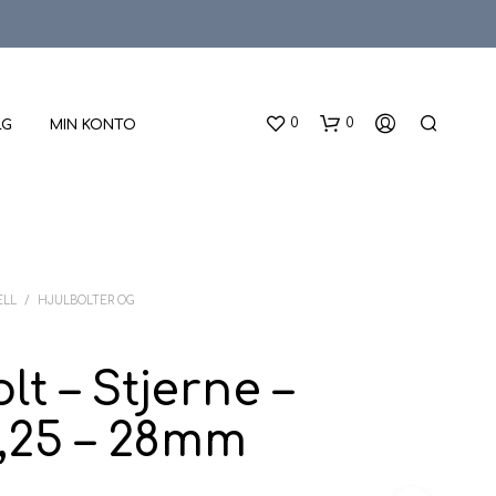
0
0
LG
MIN KONTO
ELL
/
HJULBOLTER OG
lt – Stjerne –
D
U
,25 – 28mm
H
A
R
I