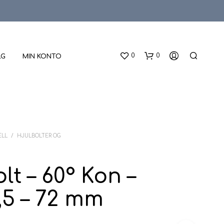
0
0
LG
MIN KONTO
ELL
/
HJULBOLTER OG
lt – 60° Kon –
D
U
,5 – 72 mm
H
A
R
I