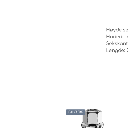
Høyde se
Hodediam
Sekskant
Lengde: 
SALG! 30%