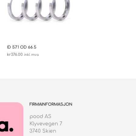
ID 57.1 OD 66.5
kr
376.00
inkl. mva
LEGG I HANDLEKURV
FIRMAINFORMASJON
pood AS
Klyvevegen 7
3740 Skien