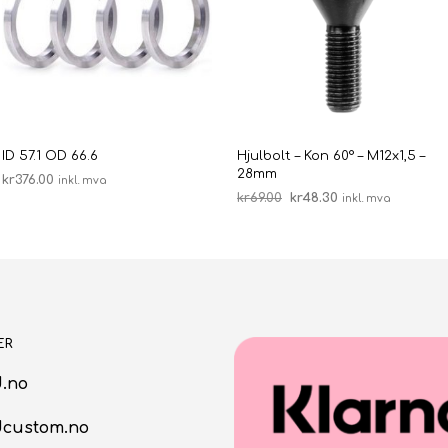
ID 57.1 OD 66.6
Hjulbolt – Kon 60° – M12x1,5 –
28mm
kr
376.00
inkl. mva
Opprinnelig
Nåværende
kr
69.00
kr
48.30
inkl. mva
LEGG I HANDLEKURV
pris
pris
LEGG I HANDLEKURV
var:
er:
kr69.00.
kr48.30.
ER
.no
dcustom.no