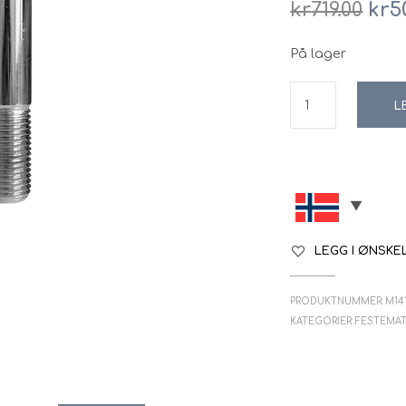
Opp
kr
719.00
kr
5
pri
På lager
var:
kr71
L
LEGG I ØNSKE
PRODUKTNUMMER:
M14
KATEGORIER:
FESTEMAT