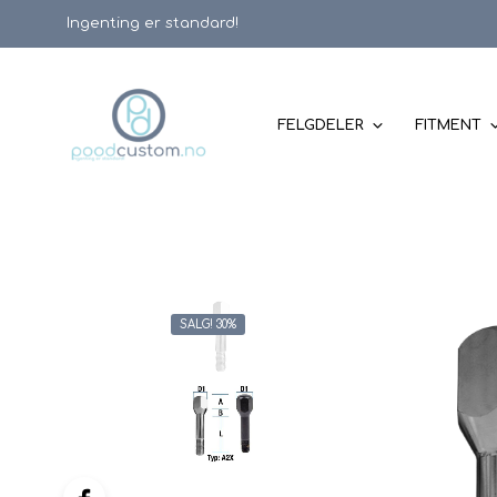
Ingenting er standard!
FELGDELER
FITMENT
SALG! 30%