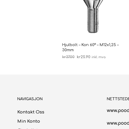
Hjulbolt – Kon 60° – M12x1,25 –
30mm
Opprinnelig
Nåværende
kr
37.00
kr
25.90
inkl. mva
pris
pris
LEGG I HANDLEKURV
var:
er:
kr37.00.
kr25.90.
NAVIGASJON
NETTSTED
www.pood
Kontakt Oss
Min Konto
www.poo