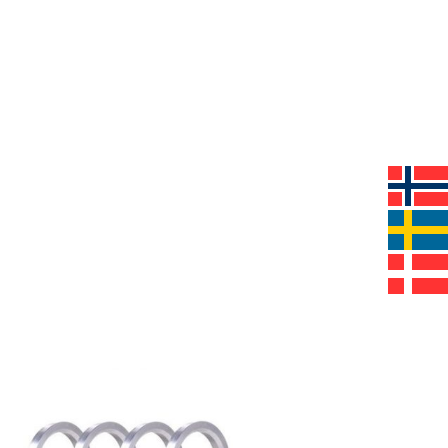
V
E
N
.