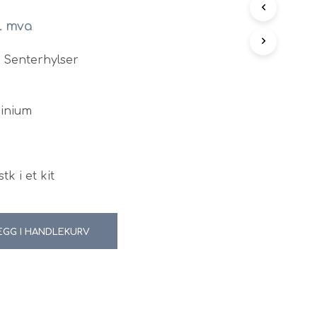
N
l. mva
G
E
N
/ Senterhylser
P
R
O
D
minium
U
K
T
E
R
tk i et kit
I
H
A
N
EGG I HANDLEKURV
D
L
E
K
U
R