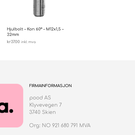
Hjulbolt – Kon 60° – M12x1,5 –
32mm
kr
37.00
inkl. mva
LEGG I HANDLEKURV
FIRMAINFORMASJON
pood AS
Klyvevegen 7
3740 Skien
Org: NO 921 680 791 MVA