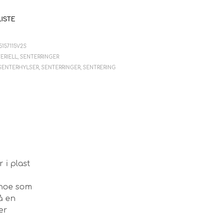
V
E
LISTE
N
.
5157115V2S
ERIELL
,
SENTERRINGER
SENTERHYLSER
,
SENTERRINGER
,
SENTRERING
 i plast
 noe som
på en
er