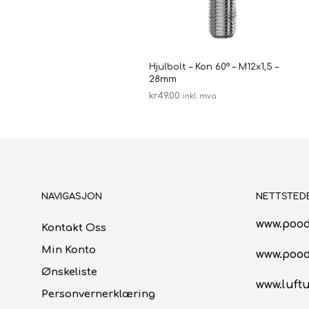
Hjulbolt – Kon 60° – M12x1,5 –
28mm
kr
49.00
inkl. mva
LEGG I HANDLEKURV
NAVIGASJON
NETTSTED
www.pood
Kontakt Oss
Min Konto
www.poo
Ønskeliste
www.luftu
Personvernerklæring