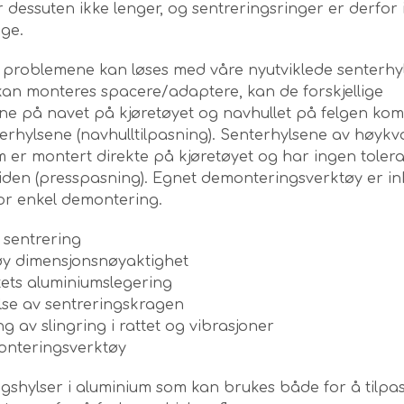
r dessuten ikke lenger, og sentreringsringer er derfor 
ige.
e problemene kan løses med våre nyutviklede senterhyl
kan monteres spacere/adaptere, kan de forskjellige
ne på navet på kjøretøyet og navhullet på felgen ko
rhylsene (navhulltilpasning). Senterhylsene av høykva
m er montert direkte på kjøretøyet og har ingen toler
iden (presspasning). Egnet demonteringsverktøy er ink
for enkel demontering.
 sentrering
y dimensjonsnøyaktighet
tets aluminiumslegering
lse av sentreringskragen
g av slingring i rattet og vibrasjoner
monteringsverktøy
gshylser i aluminium som kan brukes både for å tilpa