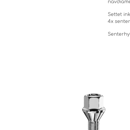
navdiamet
Settet in
4x sente
Senterhyl