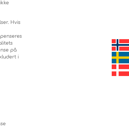
ikke
ser. Hvis
mpenseres
litets
anse på
ludert i
sse