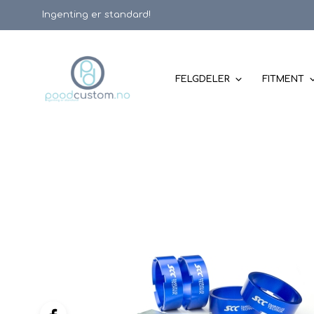
Ingenting er standard!
FELGDELER
FITMENT