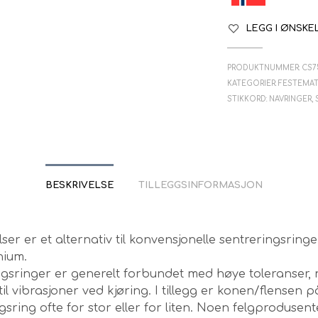
LEGG I ØNSKE
PRODUKTNUMMER:
CS7
KATEGORIER:
FESTEMAT
STIKKORD:
NAVRINGER
,
BESKRIVELSE
TILLEGGSINFORMASJON
ser er et alternativ til konvensjonelle sentreringsringer
nium.
ngsringer er generelt forbundet med høye toleranser,
til vibrasjoner ved kjøring. I tillegg er konen/flensen 
gsring ofte for stor eller for liten. Noen felgprodusent