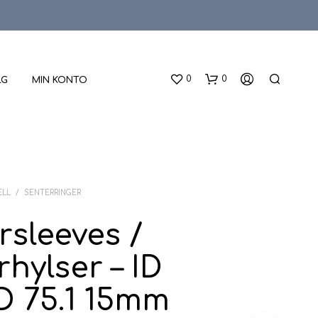
0
0
LG
MIN KONTO
ELL
/
SENTERRINGER
rsleeves /
D
hylser – ID
U
H
A
OD 75.1 15mm
R
I