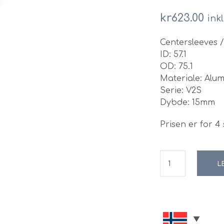
kr
623.00
ink
Centersleeves 
ID: 57.1
OD: 75.1
Materiale: Alu
Serie: V2S
Dybde: 15mm
Prisen er for 4 s
L