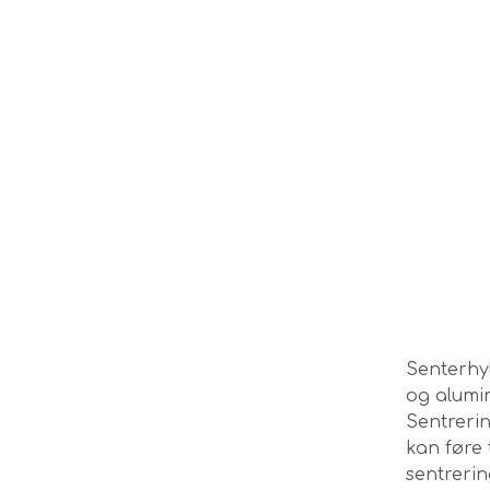
Senterhyl
og alumi
Sentreri
kan føre 
sentrerin