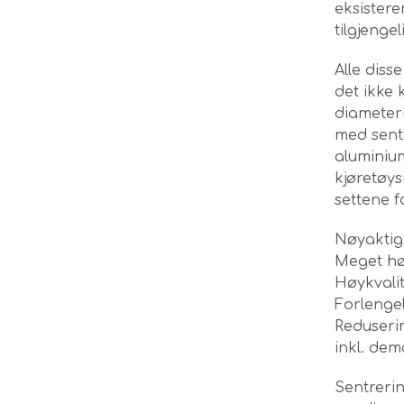
eksistere
tilgjengel
Alle diss
det ikke 
diameter
med sente
aluminiu
kjøretøys
settene 
Nøyaktig
Meget hø
Høykvali
Forlenge
Reduserin
inkl. de
Sentrerin