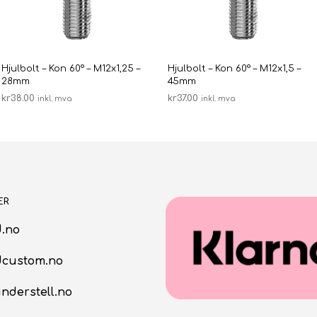
Hjulbolt – Kon 60° – M12x1,25 –
Hjulbolt – Kon 60° – M12x1,5 –
28mm
45mm
kr
38.00
kr
37.00
inkl. mva
inkl. mva
LEGG I HANDLEKURV
LEGG I HANDLEKURV
ER
.no
dcustom.no
nderstell.no