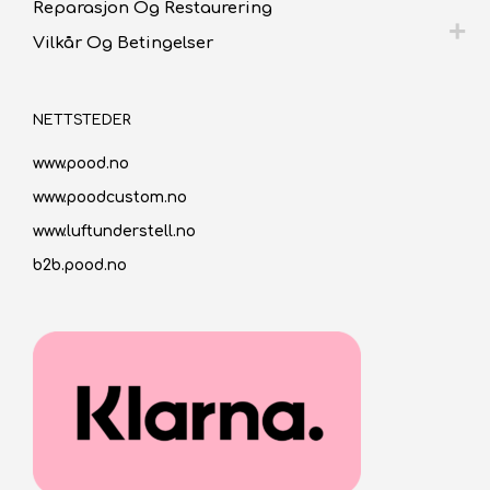
Reparasjon Og Restaurering
Vilkår Og Betingelser
NETTSTEDER
www.pood.no
www.poodcustom.no
www.luftunderstell.no
b2b.pood.no