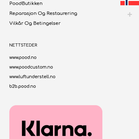
PoodButikken
Reparasjon Og Restaurering
Vilkår Og Betingelser
NETTSTEDER
www.pood.no
www.poodcustom.no
www.luftunderstell.no
b2b.pood.no