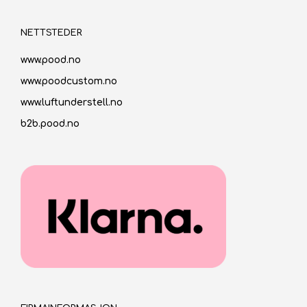
NETTSTEDER
www.pood.no
www.poodcustom.no
www.luftunderstell.no
b2b.pood.no