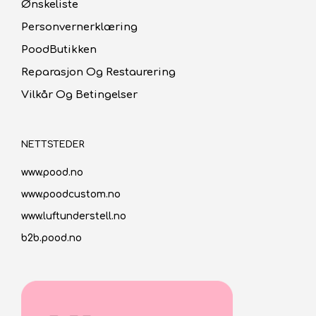
Ønskeliste
Personvernerklæring
PoodButikken
Reparasjon Og Restaurering
Vilkår Og Betingelser
NETTSTEDER
www.pood.no
www.poodcustom.no
www.luftunderstell.no
b2b.pood.no