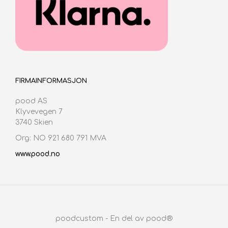
FIRMAINFORMASJON
pood AS
Klyvevegen 7
3740 Skien
Org: NO 921 680 791 MVA
www.pood.no
poodcustom - En del av pood®