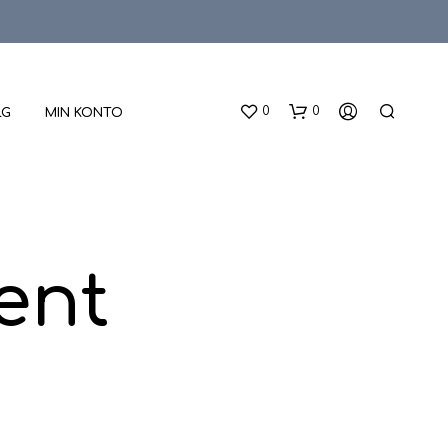
0
0
LG
MIN KONTO
ent
D
U
H
A
R
I