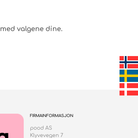
N
G
E
N
med valgene dine.
P
R
O
D
U
K
T
E
R
I
H
A
N
D
L
FIRMAINFORMASJON
E
K
pood AS
U
R
Klyvevegen 7