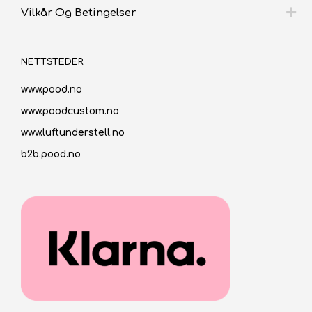
Vilkår Og Betingelser
NETTSTEDER
www.pood.no
www.poodcustom.no
www.luftunderstell.no
b2b.pood.no