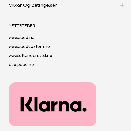
Vilkår Og Betingelser
NETTSTEDER
www.pood.no
www.poodcustom.no
www.luftunderstell.no
b2b.pood.no