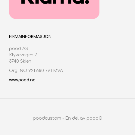
FIRMAINFORMASJON
pood AS
Klyvevegen 7
3740 Skien
Org: NO 921 680 791 MVA
www.pood.no
poodcustom - En del av pood®