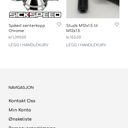
Spiked senterkopp
Studs M12x1.5 til
Chrome
M12x1.5
kr
1,390.00
kr
155.00
LEGG I HANDLEKURV
LEGG I HANDLEKURV
NAVIGASJON
Kontakt Oss
Min Konto
Ønskeliste