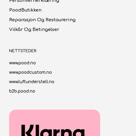
Personvernerklæring
PoodButikken
Reparasjon Og Restaurering
Vilkår Og Betingelser
NETTSTEDER
www.pood.no
www.poodcustom.no
www.luftunderstell.no
b2b.pood.no