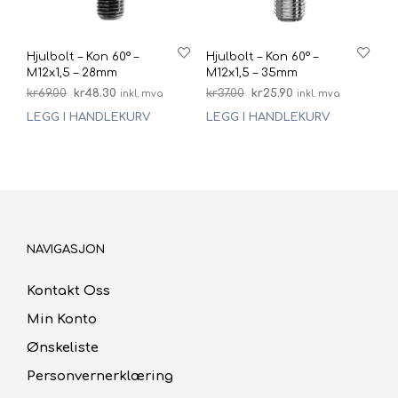
Hjulbolt – Kon 60° –
Hjulbolt – Kon 60° –
M12x1,5 – 28mm
M12x1,5 – 35mm
Opprinnelig
Nåværende
Opprinnelig
Nåværende
kr
69.00
kr
48.30
kr
37.00
kr
25.90
inkl. mva
inkl. mva
pris
pris
pris
pris
LEGG I HANDLEKURV
LEGG I HANDLEKURV
var:
er:
var:
er:
kr69.00.
kr48.30.
kr37.00.
kr25.90.
NAVIGASJON
Kontakt Oss
Min Konto
Ønskeliste
Personvernerklæring