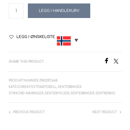
LEGG I HANDLEKURV
LEGG I ØNSKELISTE
SHARE THIS PRODUCT
PRODUKTNUMMER:
ZR820726A8
KATEGORIER:
FESTEMATERIELL
,
SENTERRINGER
STIKKORD:
NAVRINGER
,
SENTERHYLSER
,
SENTERRINGER
,
SENTRERING
PREVIOUS PRODUCT
NEXT PRODUCT