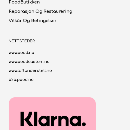
PoodButikken
Reparasjon Og Restaurering
Vilkår Og Betingelser
NETTSTEDER
www.pood.no
www.poodcustom.no
www.luftunderstell.no
b2b.pood.no