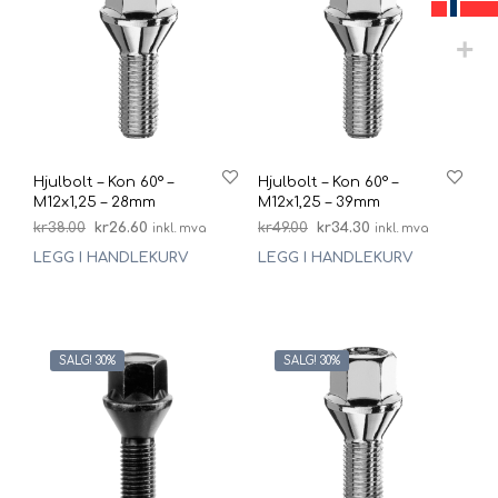
Hjulbolt – Kon 60° –
Hjulbolt – Kon 60° –
M12x1,25 – 28mm
M12x1,25 – 39mm
Opprinnelig
Nåværende
Opprinnelig
Nåværende
kr
38.00
kr
26.60
kr
49.00
kr
34.30
inkl. mva
inkl. mva
pris
pris
pris
pris
LEGG I HANDLEKURV
LEGG I HANDLEKURV
var:
er:
var:
er:
kr38.00.
kr26.60.
kr49.00.
kr34.30.
SALG! 30%
SALG! 30%