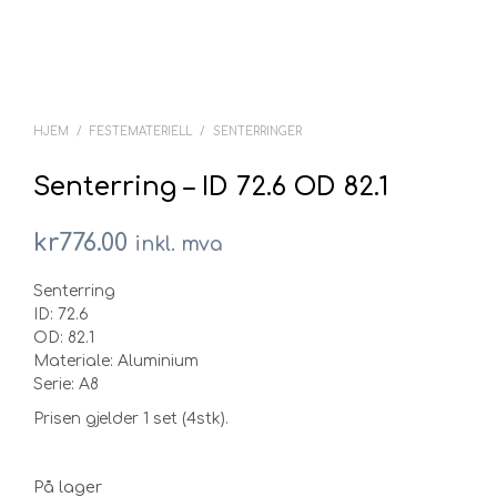
HJEM
/
FESTEMATERIELL
/
SENTERRINGER
Senterring – ID 72.6 OD 82.1
kr
776.00
inkl. mva
Senterring
ID: 72.6
OD: 82.1
Materiale: Aluminium
Serie: A8
Prisen gjelder 1 set (4stk).
På lager