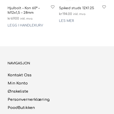
Hjulbolt – Kon 60° –
Spiked studs 12X1.25
M12x1,5 – 28mm
kr
194.00
inkl. mva
kr
69.00
inkl. mva
LES MER
LEGG I HANDLEKURV
NAVIGASJON
Kontakt Oss
Min Konto
Ønskeliste
Personvernerklæring
PoodButikken