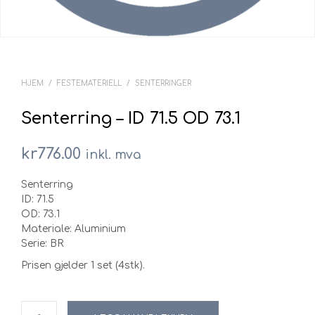
HJEM
/
FESTEMATERIELL
/
SENTERRINGER
Senterring – ID 71.5 OD 73.1
kr
776.00
inkl. mva
Senterring
ID: 71.5
OD: 73.1
Materiale: Aluminium
Serie: BR
Prisen gjelder 1 set (4stk).