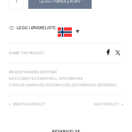
LEGG I HANDLEKURV
LEGG I ØNSKELISTE
SHARE THIS PRODUCT
PRODUKTNUMMER:
ZR731715BR
KATEGORIER:
FESTEMATERIELL
,
SENTERRINGER
STIKKORD:
NAVRINGER
,
SENTERHYLSER
,
SENTERRINGER
,
SENTRERING
PREVIOUS PRODUCT
NEXT PRODUCT
BESKRIVELSE