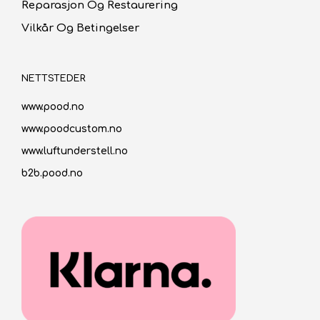
Reparasjon Og Restaurering
Vilkår Og Betingelser
NETTSTEDER
www.pood.no
www.poodcustom.no
www.luftunderstell.no
b2b.pood.no