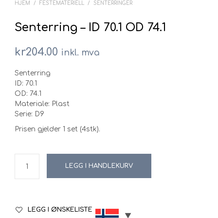
HJEM
/
FESTEMATERIELL
/
SENTERRINGER
Senterring – ID 70.1 OD 74.1
kr
204.00
inkl. mva
Senterring
ID: 70.1
OD: 74.1
Materiale: Plast
Serie: D9
Prisen gjelder 1 set (4stk).
LEGG I HANDLEKURV
LEGG I ØNSKELISTE