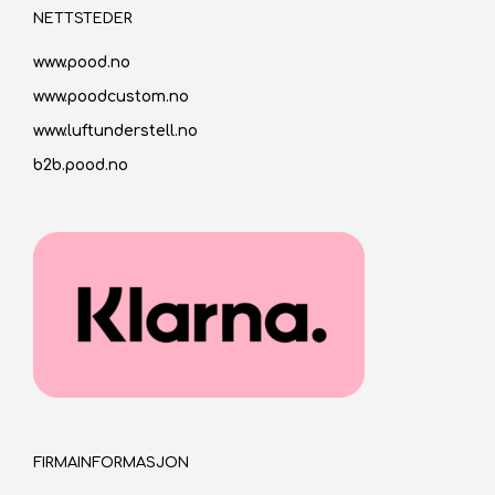
NETTSTEDER
www.pood.no
www.poodcustom.no
www.luftunderstell.no
b2b.pood.no
FIRMAINFORMASJON