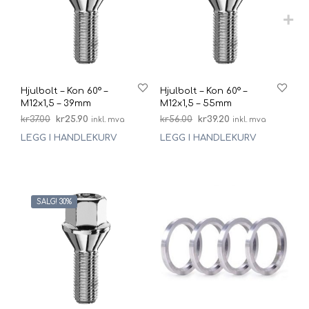
Hjulbolt – Kon 60° –
Hjulbolt – Kon 60° –
M12x1,5 – 39mm
M12x1,5 – 55mm
Opprinnelig
Nåværende
Opprinnelig
Nåværende
kr
37.00
kr
25.90
kr
56.00
kr
39.20
inkl. mva
inkl. mva
pris
pris
pris
pris
LEGG I HANDLEKURV
LEGG I HANDLEKURV
var:
er:
var:
er:
kr37.00.
kr25.90.
kr56.00.
kr39.20.
SALG! 30%