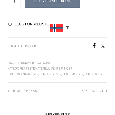
LEGG I HANDLEKURV
LEGG I ØNSKELISTE
SHARE THIS PRODUCT
PRODUKTNUMMER:
ZR731669BR
KATEGORIER:
FESTEMATERIELL
,
SENTERRINGER
STIKKORD:
NAVRINGER
,
SENTERHYLSER
,
SENTERRINGER
,
SENTRERING
PREVIOUS PRODUCT
NEXT PRODUCT
BESKRIVELSE