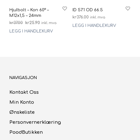
Hjulbolt – Kon 60° –
ID 57.1 OD 66.5
M12x1,5 – 24mm
kr
376.00
inkl. mva
Opprinnelig
Nåværende
kr
37.00
kr
25.90
inkl. mva
LEGG I HANDLEKURV
pris
pris
LEGG I HANDLEKURV
var:
er:
kr37.00.
kr25.90.
NAVIGASJON
Kontakt Oss
Min Konto
Ønskeliste
Personvernerklæring
PoodButikken