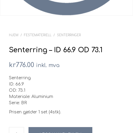
HJEM
/
FESTEMATERIELL
/
SENTERRINGER
Senterring – ID 66.9 OD 73.1
kr
776.00
inkl. mva
Senterring
ID: 66.9
OD: 73.1
Materiale: Aluminium
Serie: BR
Prisen gjelder 1 set (4stk).