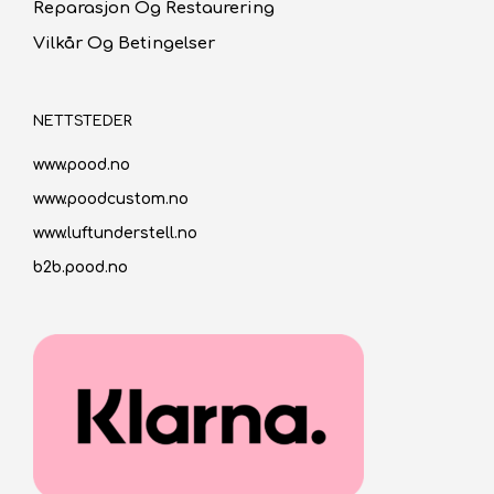
Reparasjon Og Restaurering
Vilkår Og Betingelser
NETTSTEDER
www.pood.no
www.poodcustom.no
www.luftunderstell.no
b2b.pood.no