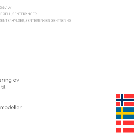
V
E
26651D7
N
ERIELL
,
SENTERRINGER
.
SENTERHYLSER
,
SENTERRINGER
,
SENTRERING
ering av
til
lmodeller