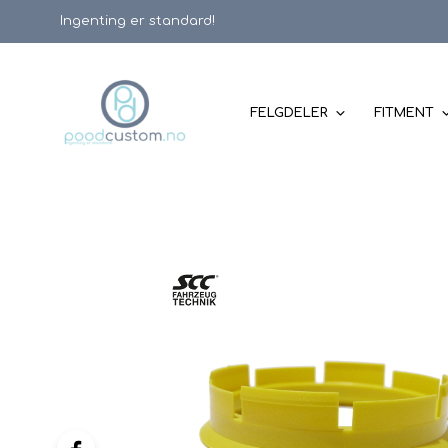
Ingenting er standard!
FELGDELER
FITMENT