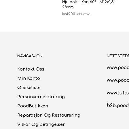
Hjulbolt – Kon 60° – M12x1,5 –
28mm
kr
49.00
inkl. mva
LEGG I HANDLEKURV
NAVIGASJON
NETTSTED
www.pood
Kontakt Oss
Min Konto
www.poo
Ønskeliste
www.luftu
Personvernerklæring
b2b.pood
PoodButikken
Reparasjon Og Restaurering
Vilkår Og Betingelser