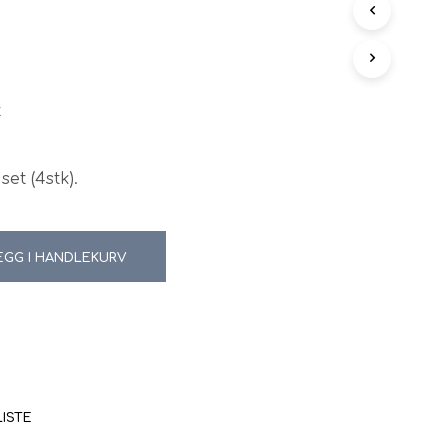
N
G
E
N
P
t
R
O
D
U
set (4stk).
K
T
E
R
EGG I HANDLEKURV
I
H
A
N
D
L
E
K
U
LISTE
R