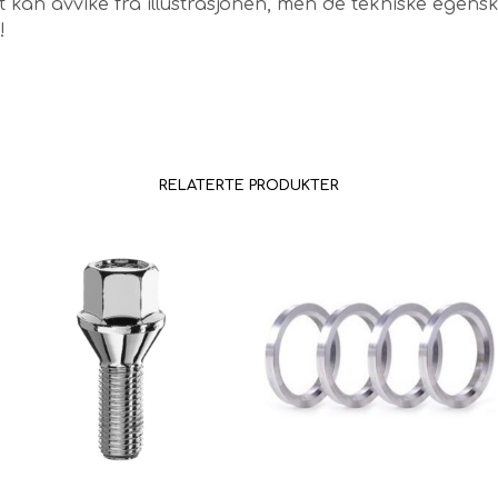
 kan avvike fra illustrasjonen, men de tekniske egen
!
RELATERTE PRODUKTER