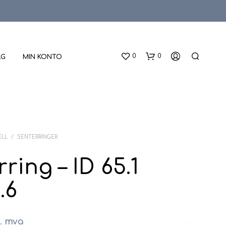
0
0
LG
MIN KONTO
ELL
/
SENTERRINGER
ring – ID 65.1
D
.6
U
H
A
R
l. mva
I