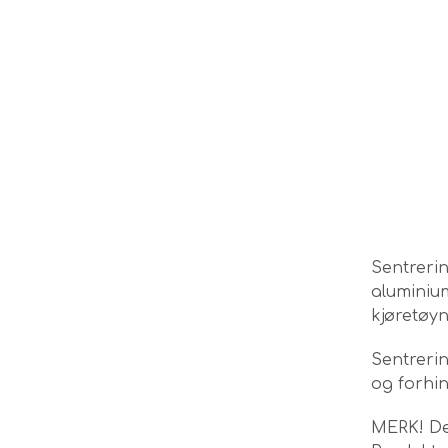
Sentreri
aluminium
kjøretøyn
Sentrerin
og forhin
MERK! Det