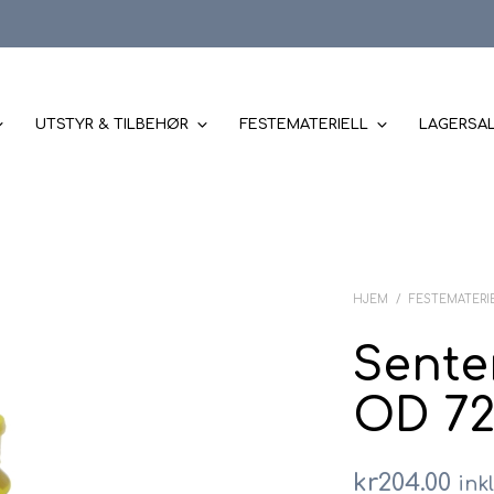
UTSTYR & TILBEHØR
FESTEMATERIELL
LAGERSA
HJEM
/
FESTEMATERI
Senter
OD 72
kr
204.00
ink