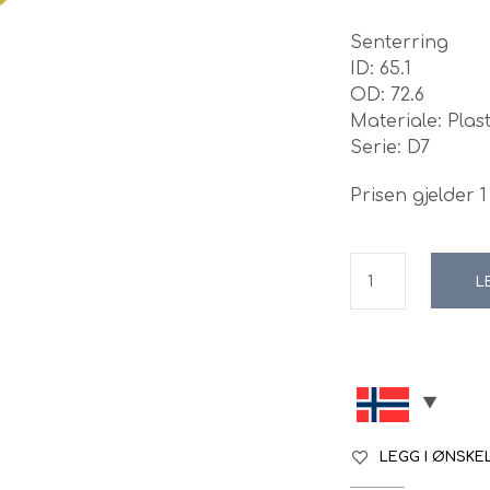
Senterring
ID: 65.1
OD: 72.6
Materiale: Plas
Serie: D7
Prisen gjelder 1 
L
LEGG I ØNSKE