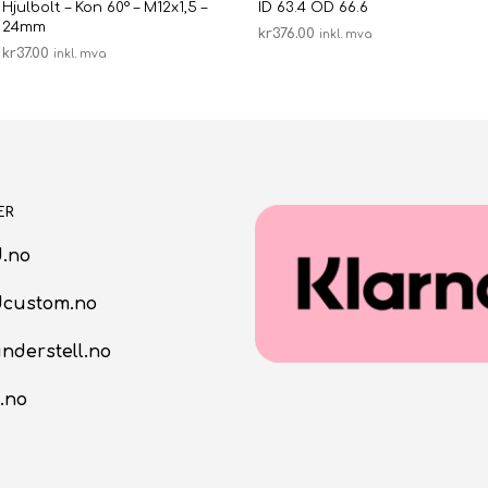
Hjulbolt – Kon 60° – M12x1,5 –
ID 63.4 OD 66.6
24mm
kr
376.00
inkl. mva
kr
37.00
inkl. mva
LEGG I HANDLEKURV
LEGG I HANDLEKURV
ER
.no
dcustom.no
nderstell.no
.no