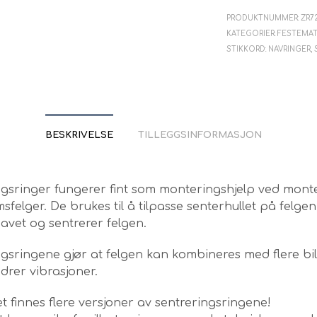
PRODUKTNUMMER:
ZR7
KATEGORIER:
FESTEMAT
STIKKORD:
NAVRINGER
,
BESKRIVELSE
TILLEGGSINFORMASJON
ngsringer fungerer fint som monteringshjelp ved mont
sfelger. De brukes til å tilpasse senterhullet på felgen 
avet og sentrerer felgen.
gsringene gjør at felgen kan kombineres med flere bi
drer vibrasjoner.
 finnes flere versjoner av sentreringsringene!