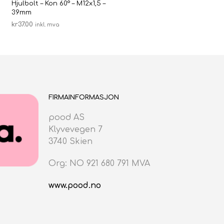
Hjulbolt – Kon 60° – M12x1,5 –
39mm
kr
37.00
inkl. mva
LEGG I HANDLEKURV
FIRMAINFORMASJON
pood AS
Klyvevegen 7
3740 Skien
Org: NO 921 680 791 MVA
www.pood.no