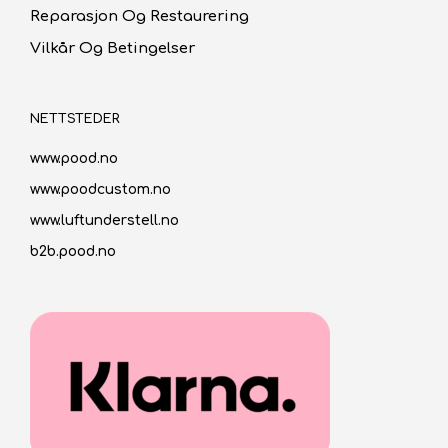
Reparasjon Og Restaurering
Vilkår Og Betingelser
NETTSTEDER
www.pood.no
www.poodcustom.no
www.luftunderstell.no
b2b.pood.no