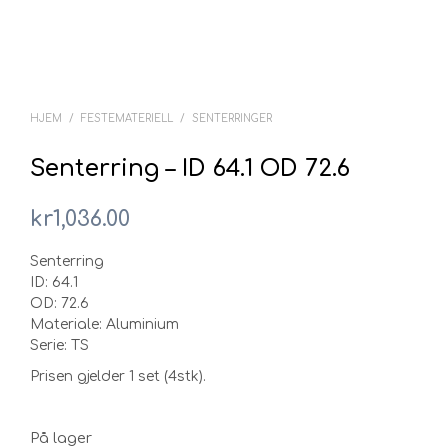
HJEM
/
FESTEMATERIELL
/
SENTERRINGER
Senterring – ID 64.1 OD 72.6
kr
1,036.00
Senterring
ID: 64.1
OD: 72.6
Materiale: Aluminium
Serie: TS
Prisen gjelder 1 set (4stk).
På lager