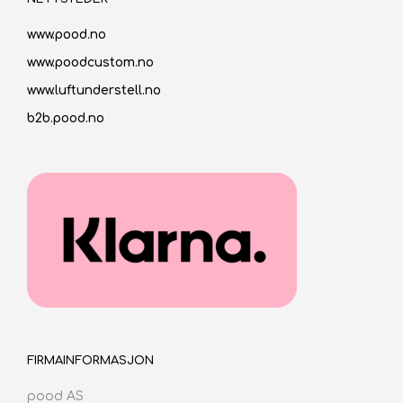
www.pood.no
www.poodcustom.no
www.luftunderstell.no
b2b.pood.no
FIRMAINFORMASJON
pood AS