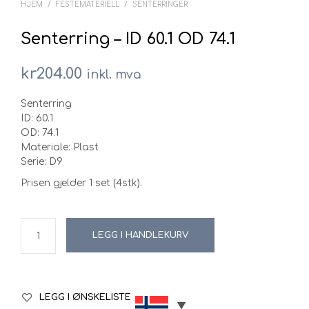
HJEM
/
FESTEMATERIELL
/
SENTERRINGER
Senterring – ID 60.1 OD 74.1
kr
204.00
inkl. mva
Senterring
ID: 60.1
OD: 74.1
Materiale: Plast
Serie: D9
Prisen gjelder 1 set (4stk).
LEGG I HANDLEKURV
LEGG I ØNSKELISTE