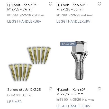
Hjulbolt – Kon 60° –
Hjulbolt – Kon 60° –
M12x1,5 – 39mm
M12x1,25 – 30mm
Opprinnelig
Nåværende
Opprinnelig
Nåværende
kr
37.00
kr
25.90
kr
37.00
kr
25.90
inkl. mva
inkl. mva
pris
pris
pris
pris
LEGG I HANDLEKURV
LEGG I HANDLEKURV
var:
er:
var:
er:
kr37.00.
kr25.90.
kr37.00.
kr25.90.
SALG! 30%
Spiked studs 12X1.25
Hjulbolt – Kon 60° –
M12x1,25 – 50mm
kr
194.00
inkl. mva
Opprinnelig
Nåværende
kr
56.00
kr
39.20
inkl. mva
LES MER
pris
pris
LEGG I HANDLEKURV
var:
er: