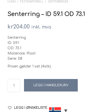
HJEM
/
FESTEMATERIELL
/
SENTERRINGER
Senterring – ID 59.1 OD 73.1
kr
204.00
inkl. mva
Senterring
ID: 59.1
OD: 73.1
Materiale: Plast
Serie: D8
Prisen gjelder 1 set (4stk).
LEGG I HANDLEKURV
LEGG I ØNSKELISTE