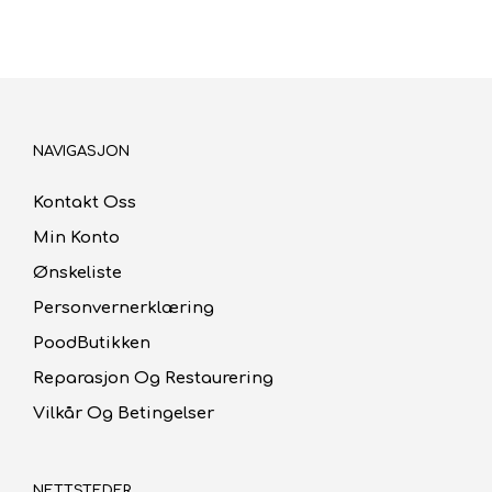
kr56.00.
kr39.20.
NAVIGASJON
Kontakt Oss
Min Konto
Ønskeliste
Personvernerklæring
PoodButikken
Reparasjon Og Restaurering
Vilkår Og Betingelser
NETTSTEDER