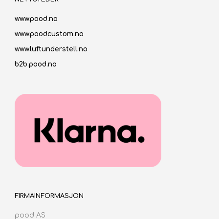
www.pood.no
www.poodcustom.no
www.luftunderstell.no
b2b.pood.no
FIRMAINFORMASJON
pood AS