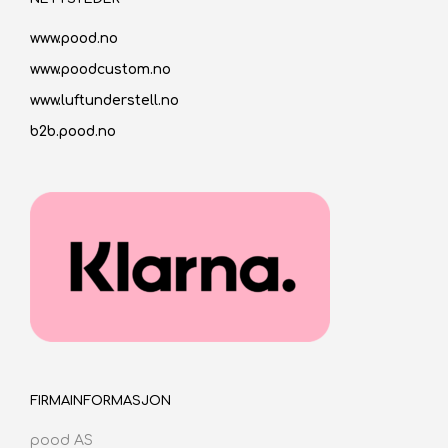
www.pood.no
www.poodcustom.no
www.luftunderstell.no
b2b.pood.no
FIRMAINFORMASJON
pood AS