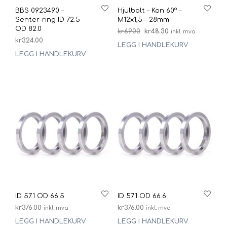
BBS 0923490 –
Hjulbolt – Kon 60° –
Senter-ring ID 72.5
M12x1,5 – 28mm
OD 82.0
Opprinnelig
Nåværende
kr
69.00
kr
48.30
inkl. mva
kr
324.00
pris
pris
LEGG I HANDLEKURV
var:
er:
LEGG I HANDLEKURV
kr69.00.
kr48.30.
ID 57.1 OD 66.5
ID 57.1 OD 66.6
kr
376.00
kr
376.00
inkl. mva
inkl. mva
LEGG I HANDLEKURV
LEGG I HANDLEKURV