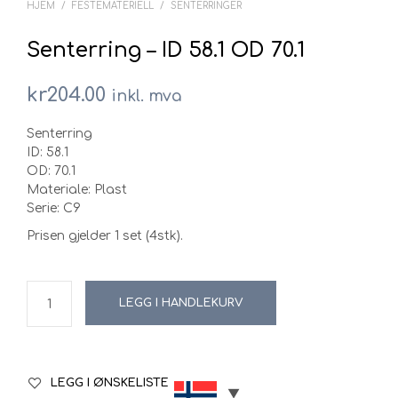
HJEM
/
FESTEMATERIELL
/
SENTERRINGER
Senterring – ID 58.1 OD 70.1
kr
204.00
inkl. mva
Senterring
ID: 58.1
OD: 70.1
Materiale: Plast
Serie: C9
Prisen gjelder 1 set (4stk).
LEGG I HANDLEKURV
LEGG I ØNSKELISTE