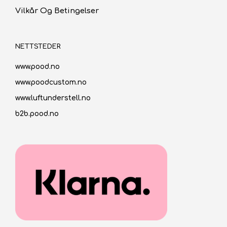
Vilkår Og Betingelser
NETTSTEDER
www.pood.no
www.poodcustom.no
www.luftunderstell.no
b2b.pood.no