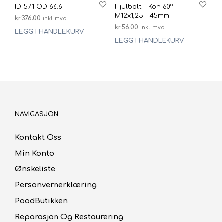
ID 57.1 OD 66.6
Hjulbolt – Kon 60° –
M12x1,25 – 45mm
kr
376.00
inkl. mva
kr
56.00
inkl. mva
LEGG I HANDLEKURV
LEGG I HANDLEKURV
NAVIGASJON
Kontakt Oss
Min Konto
Ønskeliste
Personvernerklæring
PoodButikken
Reparasjon Og Restaurering