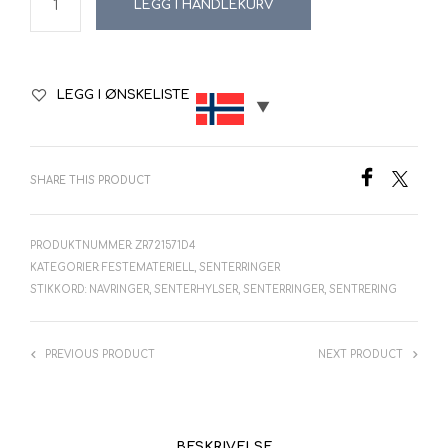
LEGG I HANDLEKURV
LEGG I ØNSKELISTE
SHARE THIS PRODUCT
PRODUKTNUMMER:
ZR721571D4
KATEGORIER:
FESTEMATERIELL
,
SENTERRINGER
STIKKORD:
NAVRINGER
,
SENTERHYLSER
,
SENTERRINGER
,
SENTRERING
PREVIOUS PRODUCT
NEXT PRODUCT
BESKRIVELSE