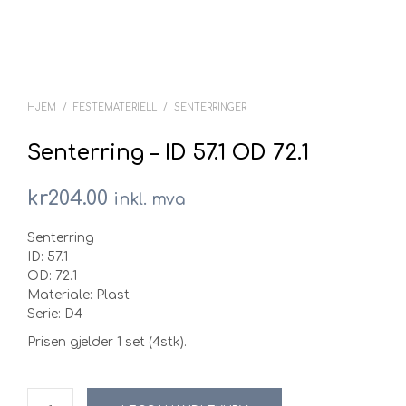
HJEM
/
FESTEMATERIELL
/
SENTERRINGER
Senterring – ID 57.1 OD 72.1
kr
204.00
inkl. mva
Senterring
ID: 57.1
OD: 72.1
Materiale: Plast
Serie: D4
Prisen gjelder 1 set (4stk).