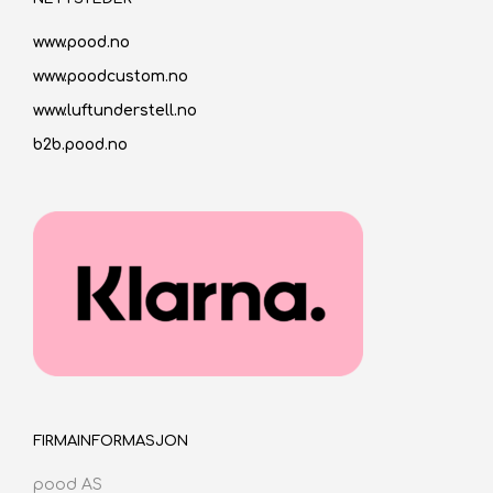
www.pood.no
www.poodcustom.no
www.luftunderstell.no
b2b.pood.no
FIRMAINFORMASJON
pood AS