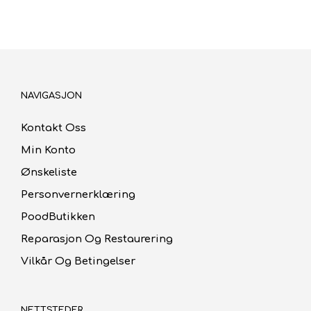
kr37.00.
kr25.90.
kr69.00.
kr48.30.
NAVIGASJON
Kontakt Oss
Min Konto
Ønskeliste
Personvernerklæring
PoodButikken
Reparasjon Og Restaurering
Vilkår Og Betingelser
NETTSTEDER