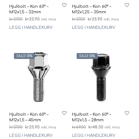
Hjulbolt – Kon 60° –
Hjulbolt – Kon 60° –
M12x1,5 – 32mm
M12x1,25 – 30mm
Opprinnelig
Nåværende
Opprinnelig
Nåværende
kr
37.00
kr
25.90
kr
37.00
kr
25.90
inkl. mva
inkl. mva
pris
pris
pris
pris
LEGG I HANDLEKURV
LEGG I HANDLEKURV
var:
er:
var:
er:
kr37.00.
kr25.90.
kr37.00.
kr25.90.
SALG! 30%
SALG! 30%
Hjulbolt – Kon 60° –
Hjulbolt – Kon 60° –
M12x1,5 – 45mm
M12x1,5 – 28mm
Opprinnelig
Nåværende
Opprinnelig
Nåværende
kr
37.00
kr
25.90
kr
69.00
kr
48.30
inkl. mva
inkl. mva
pris
pris
pris
pris
LEGG I HANDLEKURV
LEGG I HANDLEKURV
var:
er:
var:
er: