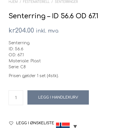
HJEM
/
FESTEMATERIELL
/
SENTERRINGER
Senterring – ID 56.6 OD 67.1
kr
204.00
inkl. mva
Senterring
ID: 56.6
OD: 67.1
Materiale: Plast
Serie: C8
Prisen gjelder 1 set (4stk).
LEGG I HANDLEKURV
LEGG I ØNSKELISTE