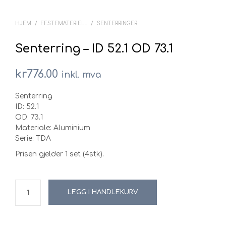
HJEM
/
FESTEMATERIELL
/
SENTERRINGER
Senterring – ID 52.1 OD 73.1
kr
776.00
inkl. mva
Senterring
ID: 52.1
OD: 73.1
Materiale: Aluminium
Serie: TDA
Prisen gjelder 1 set (4stk).
LEGG I HANDLEKURV