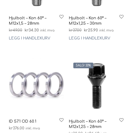
Hjulbolt – Kon 60° –
Hjulbolt – Kon 60° –
M12x1,5 – 28mm
M12x1,25 – 30mm
Opprinnelig
Nåværende
Opprinnelig
Nåværende
kr
49.00
kr
34.30
kr
37.00
kr
25.90
inkl. mva
inkl. mva
pris
pris
pris
pris
LEGG I HANDLEKURV
LEGG I HANDLEKURV
var:
er:
var:
er:
kr49.00.
kr34.30.
kr37.00.
kr25.90.
SALG! 30%
ID 57.1 OD 60.1
Hjulbolt – Kon 60° –
M12x1,25 – 28mm
kr
376.00
inkl. mva