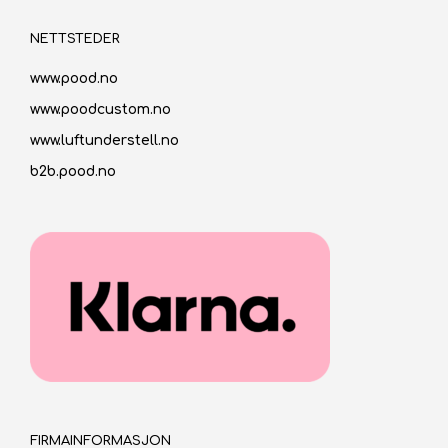
NETTSTEDER
www.pood.no
www.poodcustom.no
www.luftunderstell.no
b2b.pood.no
FIRMAINFORMASJON