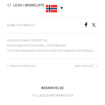
LEGG I ØNSKELISTE
SHARE THIS PRODUCT
PRODUKTNUMMER:
ZR731521TDA
KATEGORIER:
FESTEMATERIELL
,
SENTERRINGER
STIKKORD:
NAVRINGER
,
SENTERHYLSER
,
SENTERRINGER
,
SENTRERING
PREVIOUS PRODUCT
NEXT PRODUCT
BESKRIVELSE
TILLEGGSINFORMASJON