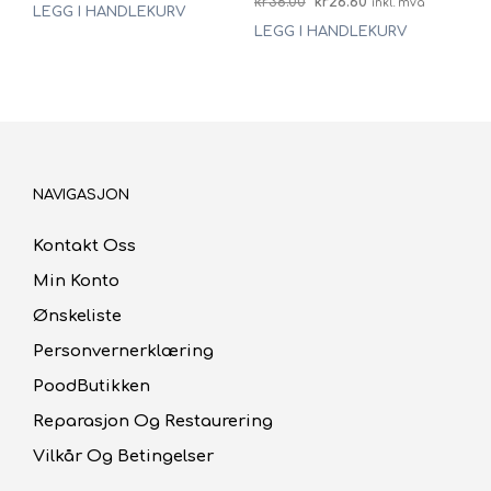
Opprinnelig
Nåværende
kr
38.00
kr
26.60
inkl. mva
LEGG I HANDLEKURV
pris
pris
LEGG I HANDLEKURV
var:
er:
kr38.00.
kr26.60.
NAVIGASJON
Kontakt Oss
Min Konto
Ønskeliste
Personvernerklæring
PoodButikken
Reparasjon Og Restaurering
Vilkår Og Betingelser