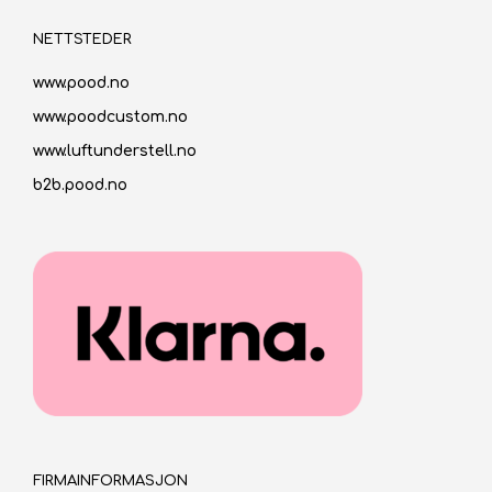
NETTSTEDER
www.pood.no
www.poodcustom.no
www.luftunderstell.no
b2b.pood.no
FIRMAINFORMASJON