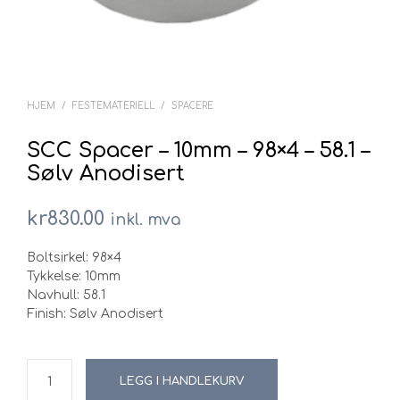
HJEM
/
FESTEMATERIELL
/
SPACERE
SCC Spacer – 10mm – 98×4 – 58.1 –
Sølv Anodisert
kr
830.00
inkl. mva
Boltsirkel: 98×4
Tykkelse: 10mm
Navhull: 58.1
Finish: Sølv Anodisert
LEGG I HANDLEKURV