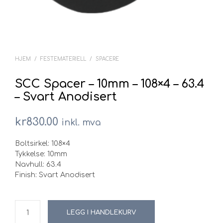
HJEM
/
FESTEMATERIELL
/
SPACERE
SCC Spacer – 10mm – 108×4 – 63.4
– Svart Anodisert
kr
830.00
inkl. mva
Boltsirkel: 108×4
Tykkelse: 10mm
Navhull: 63.4
Finish: Svart Anodisert
LEGG I HANDLEKURV