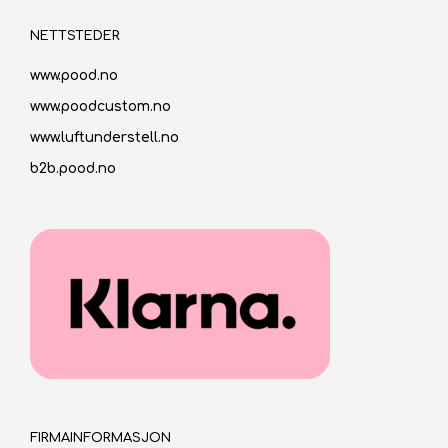
NETTSTEDER
www.pood.no
www.poodcustom.no
www.luftunderstell.no
b2b.pood.no
FIRMAINFORMASJON