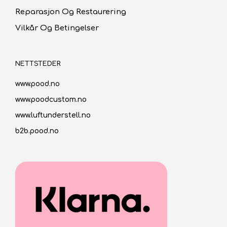
Reparasjon Og Restaurering
Vilkår Og Betingelser
NETTSTEDER
www.pood.no
www.poodcustom.no
www.luftunderstell.no
b2b.pood.no