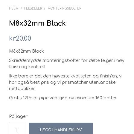
HJEM
/
FELGDELER
/
MONTERINGSBOLTER
M8x32mm Black
kr
20.00
M8x32mm Black
Skreddersydde monteringsbolter for delte felger i høy
finish og kvalitet!
Ikke bare er det den høyeste kvaliteten og finish’en, vi
har også best pris og vi prismatcher utenlandske
nettbutikker!
Gratis 12Point pipe ved kjøp av minimum 160 bolter.
På lager
LEGG I HANDLEKURV