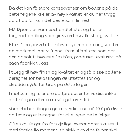
Da det kan få store konsekvenser om boltene på de
delte felgene ikke er av høy kvalitet, er du her trygg
på at du får kun det beste som finnes!
M7 12point er varmebehandlet stål og har en
fargebehandling som gir svært høy finish og kvalitet.
Etter å ha prøvd ut de fleste typer monteringsbolter
på markedet, har vi funnet frem til boltene som har
den absolutt høyeste finsih’en, produsert ekslusivt på
egen fabrikk til oss!
I tillegg til høy finish og kvalitet er også disse boltene
beregnet for belastingen de utsettes for og
skreddersydd for bruk på delte felger!
I motsetning til andre boltprodusenter vil disse ikke
miste fargen eller bli misfarget over tid.
Varmebehandlingen gir en styrkegrad på 10.9 på disse
boltene og er beregnet for alle typer delte felger.
Ofte skal felger fra forskjellige leverandører skrues til
med forskjellig moment, så sjekk hva dine felger skal